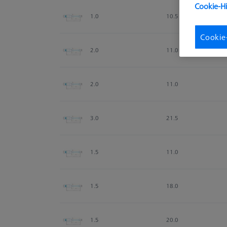
Cookie-H
1.0
10.5
Cookie
2.0
11.0
2.0
11.0
3.0
21.5
1.5
11.0
1.5
18.0
1.5
20.0