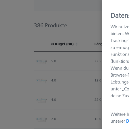
Daten
386
Produkte
Wir nutze
bieten. W
Tracking
Ø Kugel (DK)
Länge (L)
zu ermögl
Funktiona
Ø Kugel (DK)
Länge (L)
(funktion
5.0
22.5
Wenn du 
Browser-F
4.0
12.0
Leistungs
unter „Co
deine Zus
4.0
22.0
Weitere I
2.0
16.0
unserer
D