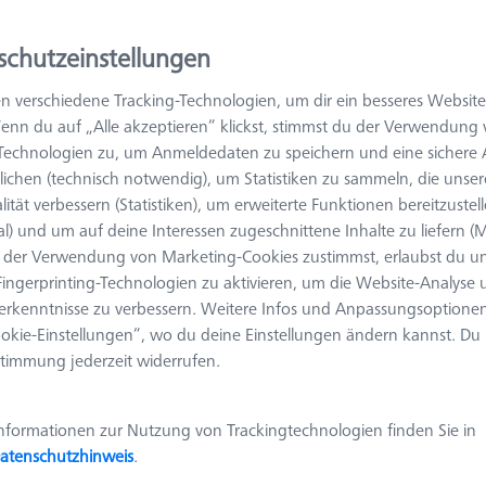
schutzeinstellungen
Ergebnisse sortieren
Verfügbarkeit
n verschiedene Tracking-Technologien, um dir ein besseres Website
enn du auf „Alle akzeptieren“ klickst, stimmst du der Verwendung
-Technologien zu, um Anmeldedaten zu speichern und eine sicher
Messlänge (ML)
Ø Schaft (DS)
Tastmaterial
V
ichen (technisch notwendig), um Statistiken zu sammeln, die unser
lität verbessern (Statistiken), um erweiterte Funktionen bereitzustel
Messlänge (ML)
Ø Schaft (DS)
Tastmaterial
V
al) und um auf deine Interessen zugeschnittene Inhalte zu liefern (M
16.5
2.0
Rubin
der Verwendung von Marketing-Cookies zustimmst, erlaubst du un
ingerprinting-Technologien zu aktivieren, um die Website-Analyse
6.0
2.0
Rubin
erkenntnisse zu verbessern. Weitere Infos und Anpassungsoptionen
okie-Einstellungen“, wo du deine Einstellungen ändern kannst. Du
timmung jederzeit widerrufen.
16.0
2.0
Rubin
nformationen zur Nutzung von Trackingtechnologien finden Sie in
10.0
1.0
Rubin
atenschutzhinweis
.