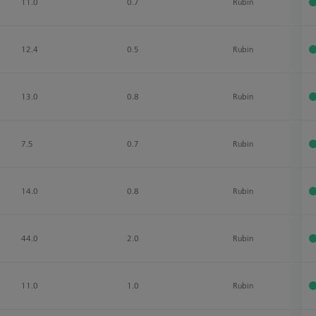
11.0
0.7
Rubin
12.4
0.5
Rubin
13.0
0.8
Rubin
7.5
0.7
Rubin
14.0
0.8
Rubin
44.0
2.0
Rubin
11.0
1.0
Rubin