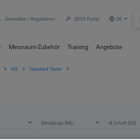
Anmelden / Registrieren
ZEISS Portal
DE
r
Messraum-Zubehör
Training
Angebote
M2
Standard Taster
Messlänge (ML)
Ø Schaft (DS)