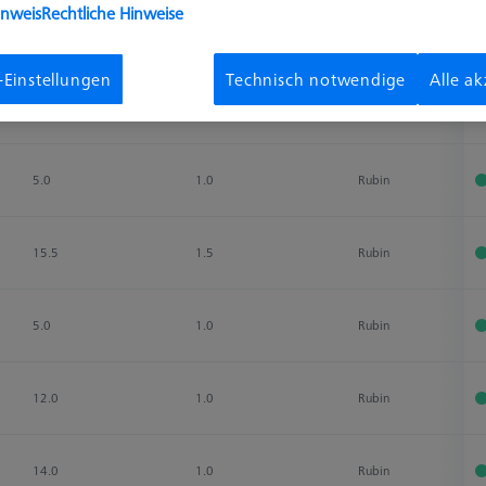
inweis
Rechtliche Hinweise
4.5
0.8
Rubin
-Einstellungen
Technisch notwendige
Alle a
7.0
1.0
Rubin
5.0
1.0
Rubin
15.5
1.5
Rubin
5.0
1.0
Rubin
12.0
1.0
Rubin
14.0
1.0
Rubin