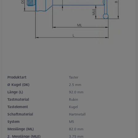
Produktart
Taster
Ø Kugel (DK)
2.5 mm
Länge (L)
92.0 mm
Tastmaterial
Rubin
Tastelement
Kugel
Schaftmaterial
Hartmetall
System
M5
Messlänge (ML)
82.0 mm
2. Messlänge (MLE)
3.75 mm