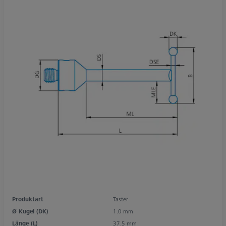
Produktart
Taster
Ø Kugel (DK)
1.0 mm
Länge (L)
37.5 mm