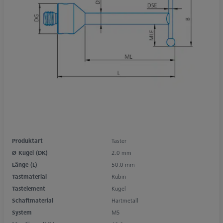
Produktart
Taster
Ø Kugel (DK)
2.0 mm
Länge (L)
50.0 mm
Tastmaterial
Rubin
Tastelement
Kugel
Schaftmaterial
Hartmetall
System
M5