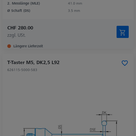
2. Messlänge (MLE)
41.0 mm
Ø Schaft (DS)
3.5 mm
CHF 280.00
zzgl. USt.
Längere Lieferzeit
T-Taster M5, DK2,5 L92
626115-5000-583