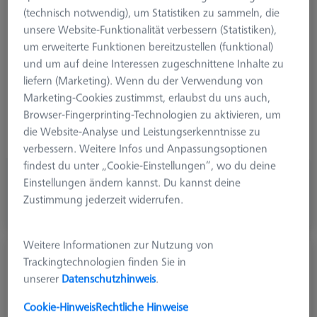
Ø Kugel (DK)
1.35 mm
(technisch notwendig), um Statistiken zu sammeln, die
Länge (L)
45.68 mm
unsere Website-Funktionalität verbessern (Statistiken),
Tastmaterial
Rubin
um erweiterte Funktionen bereitzustellen (funktional)
Tastelement
Kugel
und um auf deine Interessen zugeschnittene Inhalte zu
Schaftmaterial
Hartmetall
liefern (Marketing). Wenn du der Verwendung von
System
M5
Marketing-Cookies zustimmst, erlaubst du uns auch,
Messlänge (ML)
35.68 mm
Browser-Fingerprinting-Technologien zu aktivieren, um
2. Messlänge (MLE)
25.68 mm
die Website-Analyse und Leistungserkenntnisse zu
3. Messlänge (MLF)
3.58 mm
verbessern. Weitere Infos und Anpassungsoptionen
findest du unter „Cookie-Einstellungen“, wo du deine
CHF 270.00
Einstellungen ändern kannst. Du kannst deine
zzgl. USt.
Zustimmung jederzeit widerrufen.
In Kürze Verfügbar
Weitere Informationen zur Nutzung von
T-Taster M5, DK2,5 L94,2
Trackingtechnologien finden Sie in
000000-1040-286
unserer
Datenschutzhinweis
.
Cookie-Hinweis
Rechtliche Hinweise