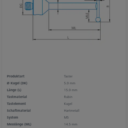
Produktart
Taster
Ø Kugel (DK)
5.0 mm
Länge (L)
15.0 mm
Tastmaterial
Rubin
Tastelement
Kugel
Schaftmaterial
Hartmetall
System
M5
Messlänge (ML)
14.5 mm