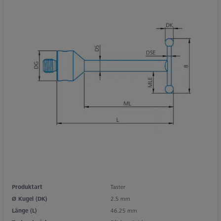
Produktart
Taster
Ø Kugel (DK)
2.5 mm
Länge (L)
46.25 mm