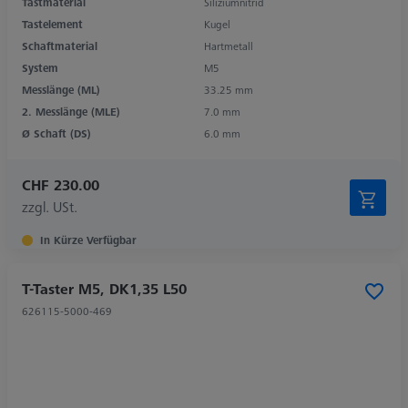
Tastmaterial
Siliziumnitrid
Tastelement
Kugel
Schaftmaterial
Hartmetall
System
M5
Messlänge (ML)
33.25 mm
2. Messlänge (MLE)
7.0 mm
Ø Schaft (DS)
6.0 mm
CHF 230.00
zzgl. USt.
In Kürze Verfügbar
T-Taster M5, DK1,35 L50
626115-5000-469