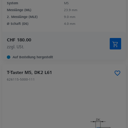
System
M5
Messlänge (ML)
23.9 mm
2. Messlänge (MLE)
9.0 mm
Ø Schaft (DS)
4.0 mm
CHF 180.00
zzgl. USt.
Auf Bestellung hergestellt
T-Taster M5, DK2 L61
626115-5000-111