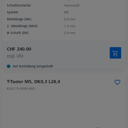
Schaftmaterial
Hartmetall
System
M5
Messlänge (ML)
5.6 mm
2. Messlänge (MLE)
1.4 mm
Ø Schaft (DS)
2.0 mm
CHF 240.00
zzgl. USt.
Auf Bestellung hergestellt
T-Taster M5, DK0,3 L28,4
626115-5000-865