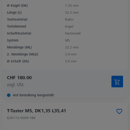
Ø Kugel (DK)
1.35 mm
Länge (L)
32.2 mm
Tastmaterial
Rubin
Tastelement
Kugel
Schaftmaterial
Hartmetall
System
M5
Messlänge (ML)
22.2 mm
2. Messlänge (MLE)
3.0 mm
Ø Schaft (DS)
3.0 mm
CHF 180.00
zzgl. USt.
Auf Bestellung hergestellt
T-Taster M5, DK1,35 L35,41
626115-5000-188