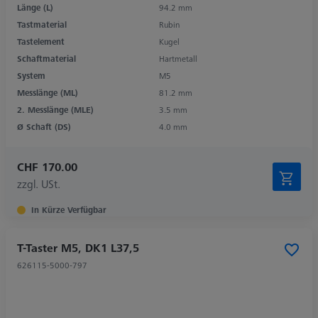
Länge (L)
94.2 mm
Tastmaterial
Rubin
Tastelement
Kugel
Schaftmaterial
Hartmetall
System
M5
Messlänge (ML)
81.2 mm
2. Messlänge (MLE)
3.5 mm
Ø Schaft (DS)
4.0 mm
CHF 170.00
zzgl. USt.
In Kürze Verfügbar
T-Taster M5, DK1 L37,5
626115-5000-797