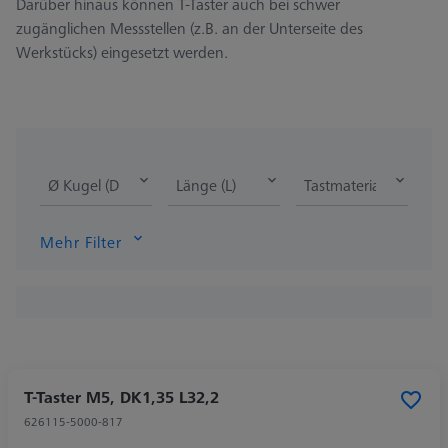
Darüber hinaus können T-Taster auch bei schwer
zugänglichen Messstellen (z.B. an der Unterseite des
Werkstücks) eingesetzt werden.
Ø Kugel (DK)
Länge (L)
Tastmaterial
Mehr Filter
T-Taster M5, DK1,35 L32,2
626115-5000-817