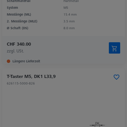
Schaftmaterial
Hartmetall
System
M5
Messlänge (ML)
15.4 mm
2. Messlänge (MLE)
3.5 mm
Ø Schaft (DS)
8.0 mm
CHF 340.00
zzgl. USt.
Längere Lieferzeit
T-Taster M5, DK1 L33,9
626115-5000-826