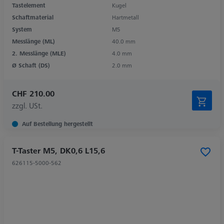
Tastelement
Kugel
Schaftmaterial
Hartmetall
System
M5
Messlänge (ML)
40.0 mm
2. Messlänge (MLE)
4.0 mm
Ø Schaft (DS)
2.0 mm
CHF 210.00
zzgl. USt.
Auf Bestellung hergestellt
T-Taster M5, DK0,6 L15,6
626115-5000-562