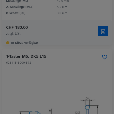
Messlänge (ML)
40.0 mm
2. Messlänge (MLE)
5.5 mm
Ø Schaft (DS)
3.0 mm
CHF 180.00
zzgl. USt.
In Kürze Verfügbar
T-Taster M5, DK5 L15
626115-5000-572