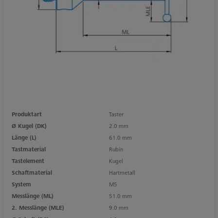
Produktart
Taster
Ø Kugel (DK)
2.0 mm
Länge (L)
61.0 mm
Tastmaterial
Rubin
Tastelement
Kugel
Schaftmaterial
Hartmetall
System
M5
Messlänge (ML)
51.0 mm
2. Messlänge (MLE)
9.0 mm