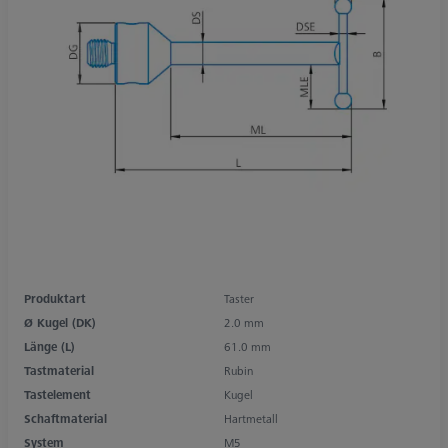
Produktart
Taster
Ø Kugel (DK)
2.0 mm
Länge (L)
61.0 mm
Tastmaterial
Rubin
Tastelement
Kugel
Schaftmaterial
Hartmetall
System
M5