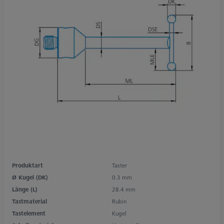
Produktart
Taster
Ø Kugel (DK)
0.3 mm
Länge (L)
28.4 mm
Tastmaterial
Rubin
Tastelement
Kugel