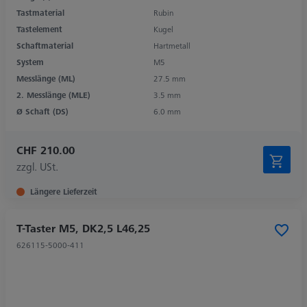
Tastmaterial
Rubin
Tastelement
Kugel
Schaftmaterial
Hartmetall
System
M5
Messlänge (ML)
27.5 mm
2. Messlänge (MLE)
3.5 mm
Ø Schaft (DS)
6.0 mm
CHF 210.00
zzgl. USt.
Längere Lieferzeit
T-Taster M5, DK2,5 L46,25
626115-5000-411