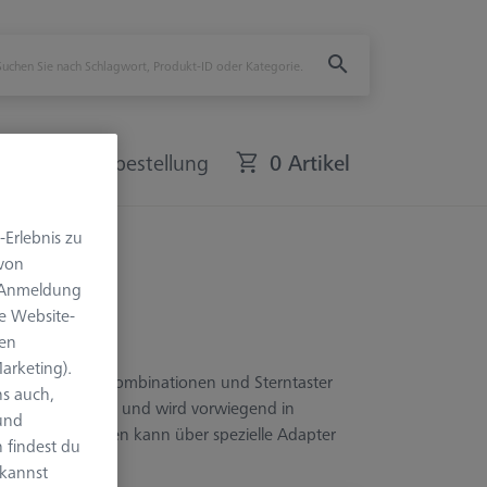
Schnellbestellung
0 Artikel
-Erlebnis zu
 von
e Anmeldung
e Website-
len
arketing).
kelter Tasterkombinationen und Sterntaster
s auch,
mm Grundkörper und wird vorwiegend in
 und
nderen Systemen kann über spezielle Adapter
 findest du
 kannst