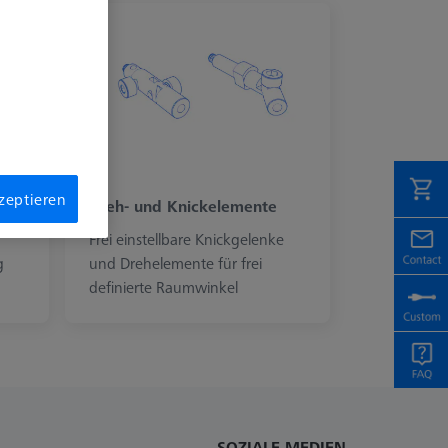
kzeptieren
Dreh- und Knickelemente
Frei einstellbare Knickgelenke
g
und Drehelemente für frei
definierte Raumwinkel
SOZIALE MEDIEN