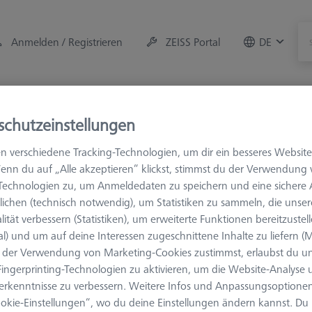
Anmelden / Registrieren
ZEISS Portal
DE
r
Messraum-Zubehör
Training
Angebote
schutzeinstellungen
n verschiedene Tracking-Technologien, um dir ein besseres Website
ndungselemente
M2
enn du auf „Alle akzeptieren“ klickst, stimmst du der Verwendung
-Technologien zu, um Anmeldedaten zu speichern und eine sicher
ichen (technisch notwendig), um Statistiken zu sammeln, die unser
lität verbessern (Statistiken), um erweiterte Funktionen bereitzustel
al) und um auf deine Interessen zugeschnittene Inhalte zu liefern (M
bindungselemente werden für den Aufbau mehrfacher oder abgewin
der Verwendung von Marketing-Cookies zustimmst, erlaubst du un
-Gewinden verwendet. Das M2 System basiert auf Durchmesser 3 
ingerprinting-Technologien zu aktivieren, um die Website-Analyse
dung mit RENISHAW Tastköpfen verwendet. Eine Verwendung auf a
erkenntnisse zu verbessern. Weitere Infos und Anpassungsoptionen
icht werden.
okie-Einstellungen“, wo du deine Einstellungen ändern kannst. Du