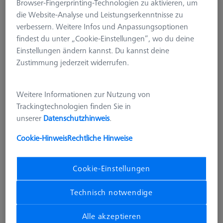
Browser-Fingerprinting-Technologien zu aktivieren, um
OmniFix CT flex
die Website-Analyse und Leistungserkenntnisse zu
626170-0011-580
verbessern. Weitere Infos und Anpassungsoptionen
findest du unter „Cookie-Einstellungen“, wo du deine
Einstellungen ändern kannst. Du kannst deine
Zustimmung jederzeit widerrufen.
Weitere Informationen zur Nutzung von
Trackingtechnologien finden Sie in
unserer
Datenschutzhinweis
.
Cookie-Hinweis
Rechtliche Hinweise
Cookie-Einstellungen
Technisch notwendige
Alle akzeptieren