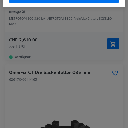
Messgerät
METROTOM 800 320 kV, METROTOM 1500, VoluMax 9 titan, BOSELLO
MAX
CHF 2,610.00
zzgl. USt.
Verfügbar
OmniFix CT Dreibackenfutter Ø35 mm
626170-0011-165