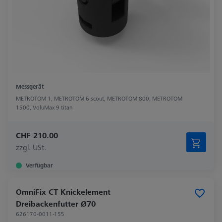
Messgerät
METROTOM 1, METROTOM 6 scout, METROTOM 800, METROTOM
1500, VoluMax 9 titan
CHF 210.00
zzgl. USt.
Verfügbar
OmniFix CT Knickelement
Dreibackenfutter Ø70
626170-0011-155