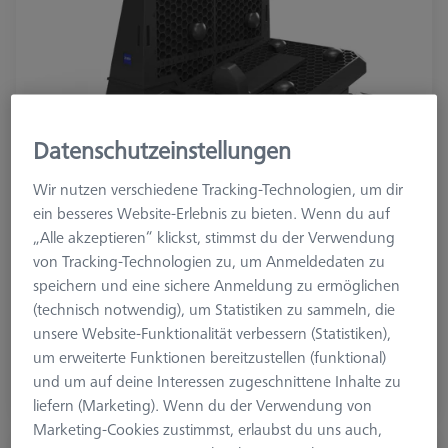
Datenschutzeinstellungen
Wir nutzen verschiedene Tracking-Technologien, um dir
ein besseres Website-Erlebnis zu bieten. Wenn du auf
„Alle akzeptieren“ klickst, stimmst du der Verwendung
Material
Kunststoff
von Tracking-Technologien zu, um Anmeldedaten zu
Messgerät
speichern und eine sichere Anmeldung zu ermöglichen
METROTOM 1500, VoluMax 9 titan, BOSELLO MAX
(technisch notwendig), um Statistiken zu sammeln, die
unsere Website-Funktionalität verbessern (Statistiken),
CHF 3,340.00
um erweiterte Funktionen bereitzustellen (funktional)
zzgl. USt.
und um auf deine Interessen zugeschnittene Inhalte zu
liefern (Marketing). Wenn du der Verwendung von
Verfügbar
Marketing-Cookies zustimmst, erlaubst du uns auch,