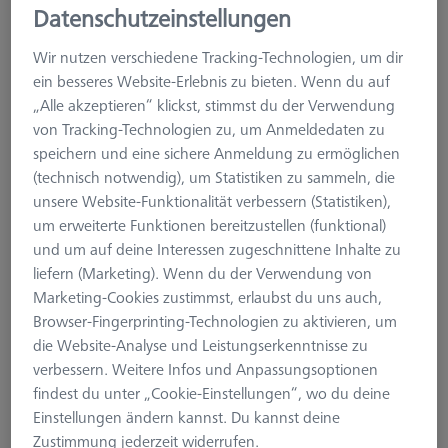
Datenschutzeinstellungen
ZEISS VAST XXT
VAST XXT TL1
Wir nutzen verschiedene Tracking-Technologien, um dir
Wechselteller VAST XXT TL1 Standard
ein besseres Website-Erlebnis zu bieten. Wenn du auf
Wechselteller VAST XXT TL1 mit integrierter
„Alle akzeptieren“ klickst, stimmst du der Verwendung
Tellerverlängerung und Würfel
von Tracking-Technologien zu, um Anmeldedaten zu
Wechselteller VAST XXT TL1 mit integrierter
speichern und eine sichere Anmeldung zu ermöglichen
Tellerverlängerung und Aufnahme für Drehelemente
(technisch notwendig), um Statistiken zu sammeln, die
Referenz Wechselteller VAST XXT TL1
unsere Website-Funktionalität verbessern (Statistiken),
um erweiterte Funktionen bereitzustellen (funktional)
VAST XXT TL3
und um auf deine Interessen zugeschnittene Inhalte zu
VAST XXT TL4
liefern (Marketing). Wenn du der Verwendung von
Zubehör für Wechselteller
Marketing-Cookies zustimmst, erlaubst du uns auch,
KMG Verbindungselemente
Browser-Fingerprinting-Technologien zu aktivieren, um
KMG Tastersystembausätze
die Website-Analyse und Leistungserkenntnisse zu
verbessern. Weitere Infos und Anpassungsoptionen
VAST XXT TL1
findest du unter „Cookie-Einstellungen“, wo du deine
Einstellungen ändern kannst. Du kannst deine
Der ZEISS VAST XXT TL1 ist der empfindlichsten Messkopf der
Zustimmung jederzeit widerrufen.
VAST XXT Reihe. Er ist bzgl. der Tragfähigkeit in Gewicht