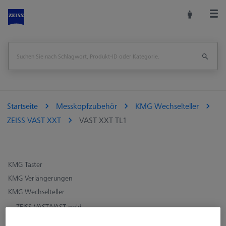
Startseite
Messkopfzubehör
KMG Wechselteller
ZEISS VAST XXT
VAST XXT TL1
KMG Taster
KMG Verlängerungen
KMG Wechselteller
ZEISS VAST/VAST gold
ZEISS VAST XTR