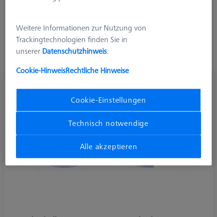
sowie in den maximalen Längen in X-, Y- und Z-Richtung
eingeschränkt. Er wird vorwiegend an der O-INSPECT
Weitere Informationen zur Nutzung von
eingesetzt. Tastersysteme am VAST XXT TL1 haben folgende
Trackingtechnologien finden Sie in
maximal zugelassene Dimensionen: Gewicht 10 g, Länge 125
unserer
Datenschutzhinweis
.
mm, Auskragung 40 mm
Cookie-Hinweis
Rechtliche Hinweise
Cookie-Einstellungen
Technisch notwendige
Alle akzeptieren