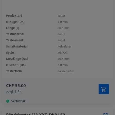
Produktart
Taster
Ø Kugel (DK)
3.0 mm
Länge (L)
60.5 mm
Tastmaterial
Rubin
Tastelement
Kugel
Schaftmaterial
Kohlefaser
System
M3 XXT
Messlänge (ML)
50.5 mm
Ø Schaft (DS)
2.0 mm
Tasterform
Rändeltaster
CHF 55.00
zzgl. USt.
Verfügbar
Rändeltaster M3 XXT, DK3 L50