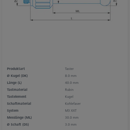
Produktart
Taster
Ø Kugel (DK)
8.0 mm
Länge (L)
40.0 mm
Tastmaterial
Rubin
Tastelement
Kugel
Schaftmaterial
Kohlefaser
System
M3 XXT
Messlänge (ML)
30.0 mm
Ø Schaft (DS)
3.0 mm