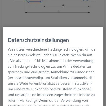
Datenschutzeinstellungen
Wir nutzen verschiedene Tracking-Technologien, um dir
Produktart
Taster
ein besseres Website-Erlebnis zu bieten. Wenn du auf
Ø Kugel (DK)
5.0 mm
„Alle akzeptieren“ klickst, stimmst du der Verwendung
Länge (L)
40.0 mm
von Tracking-Technologien zu, um Anmeldedaten zu
Tastmaterial
Rubin
speichern und eine sichere Anmeldung zu ermöglichen
Tastelement
Kugel
(technisch notwendig), um Statistiken zu sammeln, die
Schaftmaterial
Kohlefaser
unsere Website-Funktionalität verbessern (Statistiken),
System
M3 XXT
um erweiterte Funktionen bereitzustellen (funktional)
Messlänge (ML)
30.0 mm
und um auf deine Interessen zugeschnittene Inhalte zu
Ø Schaft (DS)
3.0 mm
liefern (Marketing). Wenn du der Verwendung von
Tasterform
Rändeltaster