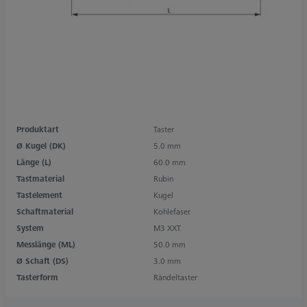
Produktart
Taster
Ø Kugel (DK)
5.0 mm
Länge (L)
60.0 mm
Tastmaterial
Rubin
Tastelement
Kugel
Schaftmaterial
Kohlefaser
System
M3 XXT
Messlänge (ML)
50.0 mm
Ø Schaft (DS)
3.0 mm
Tasterform
Rändeltaster