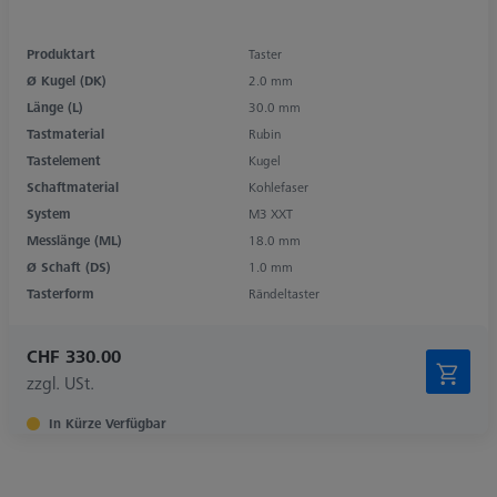
Produktart
Taster
Ø Kugel (DK)
2.0 mm
Länge (L)
30.0 mm
Tastmaterial
Rubin
Tastelement
Kugel
Schaftmaterial
Kohlefaser
System
M3 XXT
Messlänge (ML)
18.0 mm
Ø Schaft (DS)
1.0 mm
Tasterform
Rändeltaster
CHF 330.00
zzgl. USt.
In Kürze Verfügbar