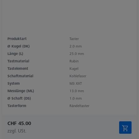
Produktart
Taster
Ø Kugel (DK)
2.0 mm
Länge (L)
25.0 mm
Tastmaterial
Rubin
Tastelement
Kugel
Schaftmaterial
Kohlefaser
System
M3 XXT
Messlänge (ML)
13.0 mm
Ø Schaft (DS)
1.0 mm
Tasterform
Rändeltaster
CHF 45.00
zzgl. USt.