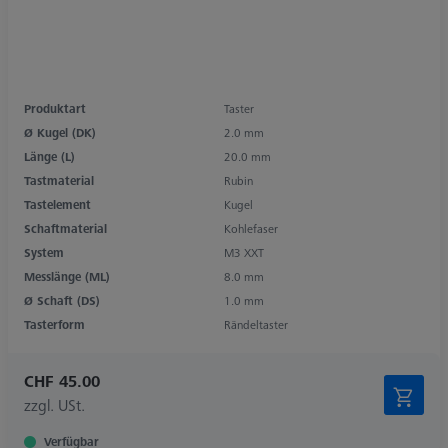
Produktart
Taster
Ø Kugel (DK)
2.0 mm
Länge (L)
20.0 mm
Tastmaterial
Rubin
Tastelement
Kugel
Schaftmaterial
Kohlefaser
System
M3 XXT
Messlänge (ML)
8.0 mm
Ø Schaft (DS)
1.0 mm
Tasterform
Rändeltaster
CHF 45.00
zzgl. USt.
Verfügbar