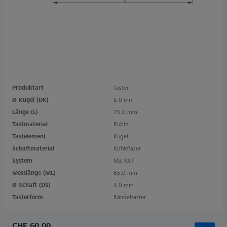
Produktart
Taster
Ø Kugel (DK)
5.0 mm
Länge (L)
75.0 mm
Tastmaterial
Rubin
Tastelement
Kugel
Schaftmaterial
Kohlefaser
System
M3 XXT
Messlänge (ML)
65.0 mm
Ø Schaft (DS)
3.0 mm
Tasterform
Rändeltaster
CHF 60.00