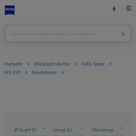
Startseite
Messkopfzubehör
KMG Taster
M3 XXT
Rändeltaster
Ø Kugel (DK)
Länge (L)
Messlänge (ML)