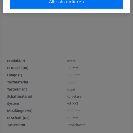
Alle akzeptieren
Produktart
Taster
Ø Kugel (DK)
5.0 mm
Länge (L)
50.0 mm
Tastmaterial
Rubin
Tastelement
Kugel
Schaftmaterial
Kohlefaser
System
M3 XXT
Messlänge (ML)
40.0 mm
Ø Schaft (DS)
3.0 mm
Tasterform
Rändeltaster