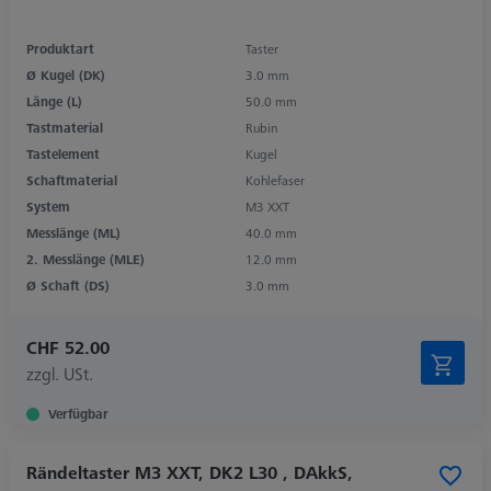
Produktart
Taster
Ø Kugel (DK)
3.0 mm
Länge (L)
50.0 mm
Tastmaterial
Rubin
Tastelement
Kugel
Schaftmaterial
Kohlefaser
System
M3 XXT
Messlänge (ML)
40.0 mm
2. Messlänge (MLE)
12.0 mm
Ø Schaft (DS)
3.0 mm
CHF 52.00
zzgl. USt.
Verfügbar
Rändeltaster M3 XXT, DK2 L30 , DAkkS,