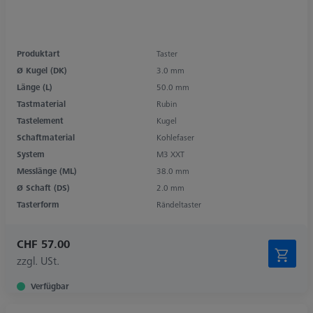
Produktart
Taster
Ø Kugel (DK)
3.0 mm
Länge (L)
50.0 mm
Tastmaterial
Rubin
Tastelement
Kugel
Schaftmaterial
Kohlefaser
System
M3 XXT
Messlänge (ML)
38.0 mm
Ø Schaft (DS)
2.0 mm
Tasterform
Rändeltaster
CHF 57.00
zzgl. USt.
Verfügbar