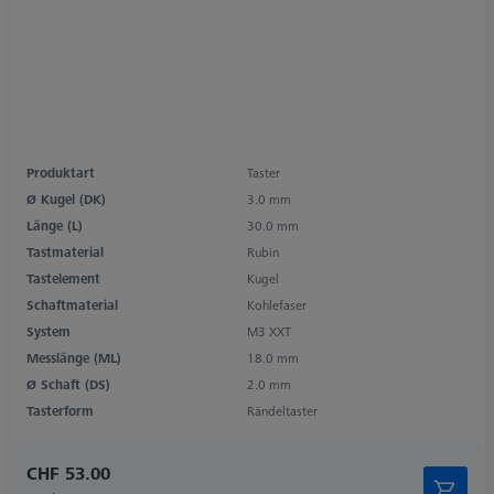
Produktart
Taster
Ø Kugel (DK)
3.0 mm
Länge (L)
30.0 mm
Tastmaterial
Rubin
Tastelement
Kugel
Schaftmaterial
Kohlefaser
System
M3 XXT
Messlänge (ML)
18.0 mm
Ø Schaft (DS)
2.0 mm
Tasterform
Rändeltaster
CHF 53.00