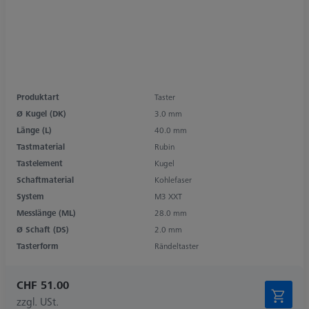
Produktart
Taster
Ø Kugel (DK)
3.0 mm
Länge (L)
40.0 mm
Tastmaterial
Rubin
Tastelement
Kugel
Schaftmaterial
Kohlefaser
System
M3 XXT
Messlänge (ML)
28.0 mm
Ø Schaft (DS)
2.0 mm
Tasterform
Rändeltaster
CHF 51.00
zzgl. USt.