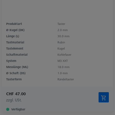
Produktart
Taster
Ø Kugel (DK)
2.0 mm
Länge (L)
30.0 mm
Tastmaterial
Rubin
Tastelement
Kugel
Schaftmaterial
Kohlefaser
System
M3 XXT
Messlänge (ML)
18.0 mm
Ø Schaft (DS)
1.0 mm
Tasterform
Rändeltaster
CHF 47.00
zzgl. USt.
Verfügbar