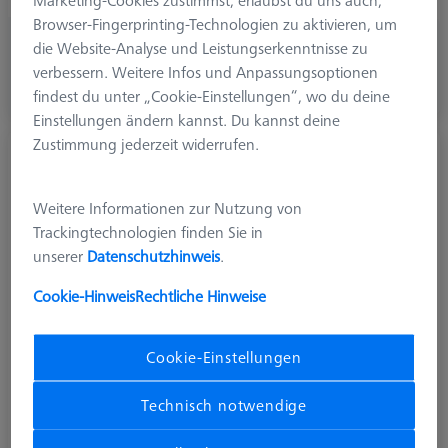
Marketing-Cookies zustimmst, erlaubst du uns auch,
Browser-Fingerprinting-Technologien zu aktivieren, um
CHF 56.00
die Website-Analyse und Leistungserkenntnisse zu
zzgl. USt.
verbessern. Weitere Infos und Anpassungsoptionen
findest du unter „Cookie-Einstellungen“, wo du deine
Verfügbar
Einstellungen ändern kannst. Du kannst deine
Zustimmung jederzeit widerrufen.
Rändeltaster M3 XXT, DK5 L50
626103-0507-050
Weitere Informationen zur Nutzung von
Trackingtechnologien finden Sie in
unserer
Datenschutzhinweis
.
Cookie-Hinweis
Rechtliche Hinweise
Cookie-Einstellungen
Technisch notwendige