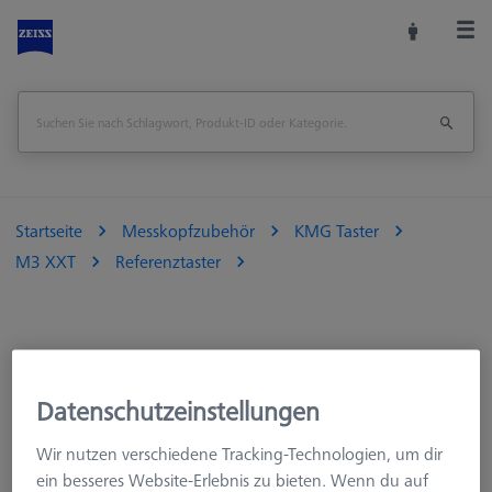
Startseite
Messkopfzubehör
KMG Taster
M3 XXT
Referenztaster
Datenschutzeinstellungen
Wir nutzen verschiedene Tracking-Technologien, um dir
Ø Kugel (DK)
Länge (L)
Messlänge (ML)
ein besseres Website-Erlebnis zu bieten. Wenn du auf