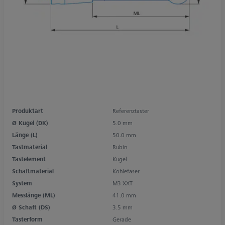
Produktart
Referenztaster
Ø Kugel (DK)
5.0 mm
Länge (L)
50.0 mm
Tastmaterial
Rubin
Tastelement
Kugel
Schaftmaterial
Kohlefaser
System
M3 XXT
Messlänge (ML)
41.0 mm
Ø Schaft (DS)
3.5 mm
Tasterform
Gerade