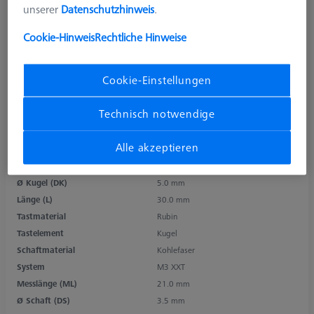
unserer
Datenschutzhinweis
.
Cookie-Hinweis
Rechtliche Hinweise
Cookie-Einstellungen
Technisch notwendige
Alle akzeptieren
Produktart
Referenztaster
Ø Kugel (DK)
5.0 mm
Länge (L)
30.0 mm
Tastmaterial
Rubin
Tastelement
Kugel
Schaftmaterial
Kohlefaser
System
M3 XXT
Messlänge (ML)
21.0 mm
Ø Schaft (DS)
3.5 mm