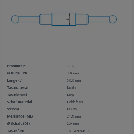
Produktart
Taster
Ø Kugel (DK)
3.0 mm
Länge (L)
30.0 mm
Tastmaterial
Rubin
Tastelement
Kugel
Schaftmaterial
Kohlefaser
System
M3 XXT
Messlänge (ML)
21.0 mm
Ø Schaft (DS)
2.0 mm
Tasterform
1/2-Sterntaster