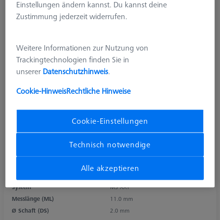
Einstellungen ändern kannst. Du kannst deine
Zustimmung jederzeit widerrufen.
Weitere Informationen zur Nutzung von
Trackingtechnologien finden Sie in
unserer
Datenschutzhinweis
.
Cookie-Hinweis
Rechtliche Hinweise
Produktart
Taster
Cookie-Einstellungen
Ø Kugel (DK)
3.0 mm
Länge (L)
20.0 mm
Technisch notwendige
Tastmaterial
Rubin
Tastelement
Kugel
Alle akzeptieren
Schaftmaterial
Kohlefaser
System
M3 XXT
Messlänge (ML)
11.0 mm
Ø Schaft (DS)
2.0 mm