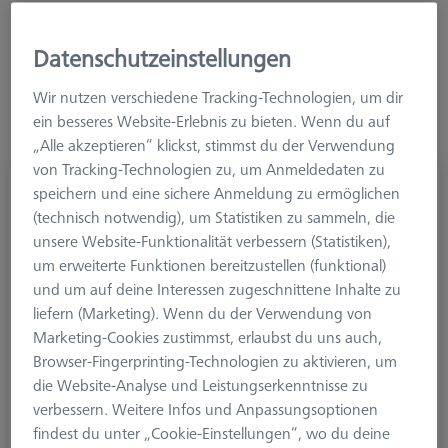
Mehr Filter
Datenschutzeinstellungen
Wir nutzen verschiedene Tracking-Technologien, um dir
ein besseres Website-Erlebnis zu bieten. Wenn du auf
„Alle akzeptieren“ klickst, stimmst du der Verwendung
von Tracking-Technologien zu, um Anmeldedaten zu
1/2-Sterntaster 180° M3 XXT, DK3 L20
speichern und eine sichere Anmeldung zu ermöglichen
(technisch notwendig), um Statistiken zu sammeln, die
626103-0304-020
unsere Website-Funktionalität verbessern (Statistiken),
um erweiterte Funktionen bereitzustellen (funktional)
und um auf deine Interessen zugeschnittene Inhalte zu
liefern (Marketing). Wenn du der Verwendung von
Marketing-Cookies zustimmst, erlaubst du uns auch,
Browser-Fingerprinting-Technologien zu aktivieren, um
die Website-Analyse und Leistungserkenntnisse zu
verbessern. Weitere Infos und Anpassungsoptionen
findest du unter „Cookie-Einstellungen“, wo du deine