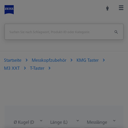
Startseite
Messkopfzubehör
KMG Taster
M3 XXT
T-Taster
Ø Kugel (DK)
Länge (L)
Messlänge (ML)