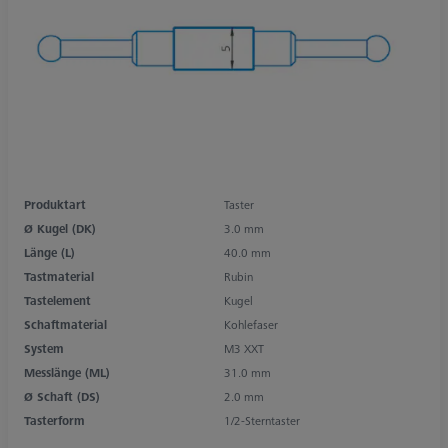
Produktart
Taster
Ø Kugel (DK)
3.0 mm
Länge (L)
40.0 mm
Tastmaterial
Rubin
Tastelement
Kugel
Schaftmaterial
Kohlefaser
System
M3 XXT
Messlänge (ML)
31.0 mm
Ø Schaft (DS)
2.0 mm
Tasterform
1/2-Sterntaster