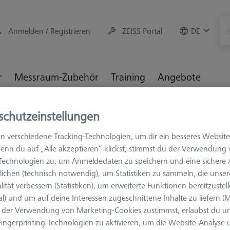
Anmelden / Registrieren
ZEISS Portal
DE
r
Messraum-Zubehör
Training
Angebote
M3 XXT
T-Taster
schutzeinstellungen
n verschiedene Tracking-Technologien, um dir ein besseres Website
enn du auf „Alle akzeptieren“ klickst, stimmst du der Verwendung
-Technologien zu, um Anmeldedaten zu speichern und eine sicher
ichen (technisch notwendig), um Statistiken zu sammeln, die unser
lität verbessern (Statistiken), um erweiterte Funktionen bereitzustel
al) und um auf deine Interessen zugeschnittene Inhalte zu liefern (M
Messlänge (ML)
Ø Schaft (DS)
der Verwendung von Marketing-Cookies zustimmst, erlaubst du un
ingerprinting-Technologien zu aktivieren, um die Website-Analyse