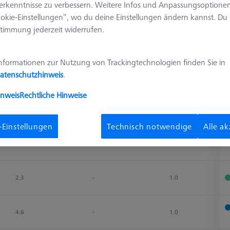
erkenntnisse zu verbessern. Weitere Infos und Anpassungsoptionen
okie-Einstellungen“, wo du deine Einstellungen ändern kannst. Du
timmung jederzeit widerrufen.
Ergebnisse sortieren
Verfügbarkeit
nformationen zur Nutzung von Trackingtechnologien finden Sie in
atenschutzhinweis
.
Messlänge (ML)
2. Messlänge (MLE)
Ø Schaft (DS)
V
inweis
Rechtliche Hinweise
Messlänge (ML)
2. Messlänge (MLE)
Ø Schaft (DS)
V
2.3
-
1.0
-Einstellungen
Technisch notwendige
Alle a
4.8
-
1.0
2.3
-
1.0
4.6
-
1.0