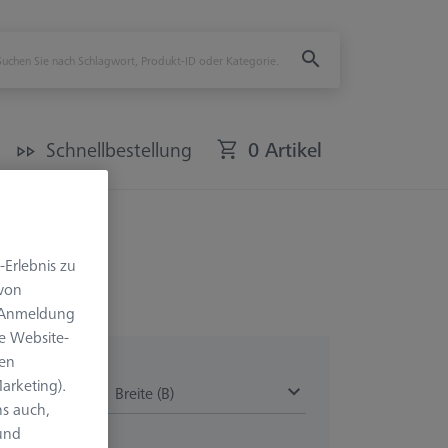
Schnellbestellung
0 Artikel
-Erlebnis zu
 von
e Anmeldung
e Website-
len
arketing).
Breite (B)
s auch,
 und