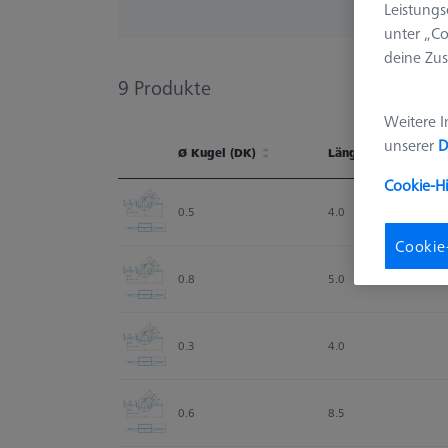
Leistungs
unter „Co
deine Zus
9
Produkte
Weitere I
unserer
D
Ø Kugel (DK)
Länge (L)
Cookie-H
Ø Kugel (DK)
Länge (L)
0.5
4.0
Cookie
0.8
5.0
0.3
4.0
0.6
8.5