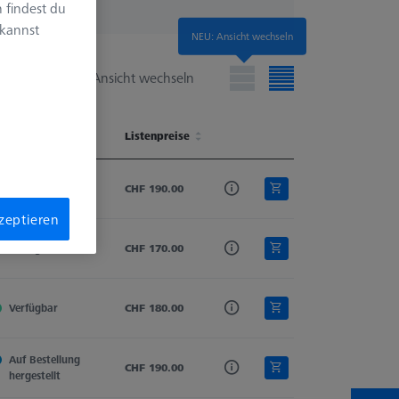
 findest du
 kannst
NEU: Ansicht wechseln
Ansicht wechseln
erfügbarkeit
Tastmaterial
Listenpreise
Schaftmaterial
Ø 2. Schaft (DSE)
erfügbarkeit
Tastmaterial
Listenpreise
Schaftmaterial
Ø 2. Schaft (DSE)
Verfügbar
Rubin
CHF 190.00
Hartmetall
0.3
kzeptieren
Verfügbar
Rubin
CHF 170.00
Hartmetall
0.6
Verfügbar
Rubin
CHF 180.00
Hartmetall
0.2
Auf Bestellung 
Rubin
CHF 190.00
Hartmetall
0.4
hergestellt