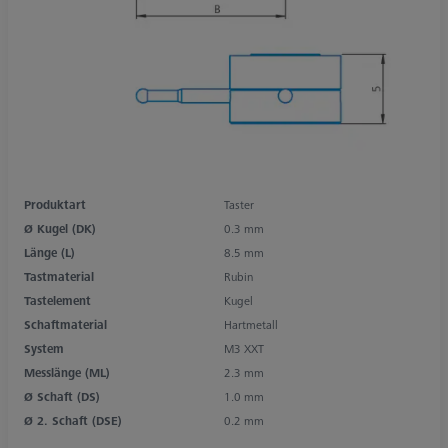
Produktart
Taster
Ø Kugel (DK)
0.3 mm
Länge (L)
8.5 mm
Tastmaterial
Rubin
Tastelement
Kugel
Schaftmaterial
Hartmetall
System
M3 XXT
Messlänge (ML)
2.3 mm
Ø Schaft (DS)
1.0 mm
Ø 2. Schaft (DSE)
0.2 mm