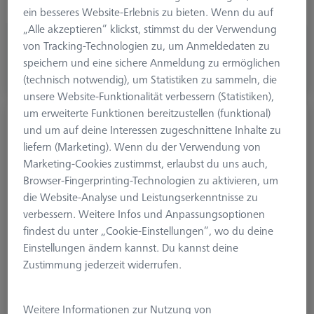
Ø 2. Schaft (DSE)
0.4 mm
ein besseres Website-Erlebnis zu bieten. Wenn du auf
„Alle akzeptieren“ klickst, stimmst du der Verwendung
CHF 160.00
von Tracking-Technologien zu, um Anmeldedaten zu
zzgl. USt.
speichern und eine sichere Anmeldung zu ermöglichen
(technisch notwendig), um Statistiken zu sammeln, die
In Kürze Verfügbar
unsere Website-Funktionalität verbessern (Statistiken),
um erweiterte Funktionen bereitzustellen (funktional)
L-Taster Würfel M3 XXT, DK0,6 L5
und um auf deine Interessen zugeschnittene Inhalte zu
626103-0060-418
liefern (Marketing). Wenn du der Verwendung von
Marketing-Cookies zustimmst, erlaubst du uns auch,
Browser-Fingerprinting-Technologien zu aktivieren, um
die Website-Analyse und Leistungserkenntnisse zu
verbessern. Weitere Infos und Anpassungsoptionen
findest du unter „Cookie-Einstellungen“, wo du deine
Einstellungen ändern kannst. Du kannst deine
Zustimmung jederzeit widerrufen.
Weitere Informationen zur Nutzung von