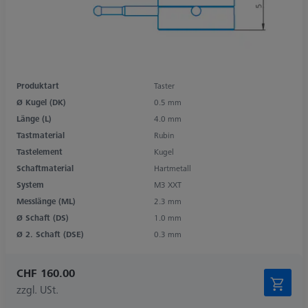
Produktart
Taster
Ø Kugel (DK)
0.5 mm
Länge (L)
4.0 mm
Tastmaterial
Rubin
Tastelement
Kugel
Schaftmaterial
Hartmetall
System
M3 XXT
Messlänge (ML)
2.3 mm
Ø Schaft (DS)
1.0 mm
Ø 2. Schaft (DSE)
0.3 mm
CHF 160.00
zzgl. USt.