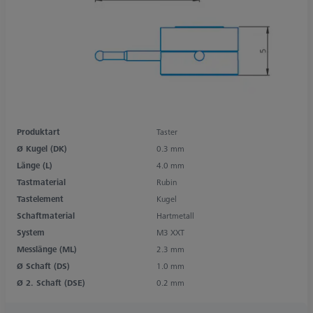
Produktart
Taster
Ø Kugel (DK)
0.3 mm
Länge (L)
4.0 mm
Tastmaterial
Rubin
Tastelement
Kugel
Schaftmaterial
Hartmetall
System
M3 XXT
Messlänge (ML)
2.3 mm
Ø Schaft (DS)
1.0 mm
Ø 2. Schaft (DSE)
0.2 mm