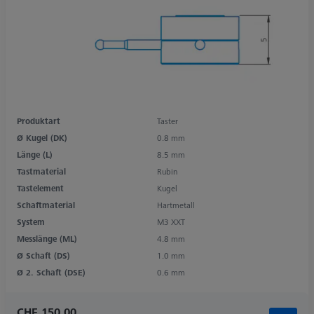
Produktart
Taster
Ø Kugel (DK)
0.8 mm
Länge (L)
8.5 mm
Tastmaterial
Rubin
Tastelement
Kugel
Schaftmaterial
Hartmetall
System
M3 XXT
Messlänge (ML)
4.8 mm
Ø Schaft (DS)
1.0 mm
Ø 2. Schaft (DSE)
0.6 mm
CHF 150.00