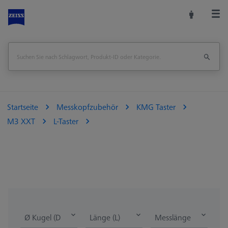
Startseite
Messkopfzubehör
KMG Taster
M3 XXT
L-Taster
Ø Kugel (DK)
Länge (L)
Messlänge (ML)