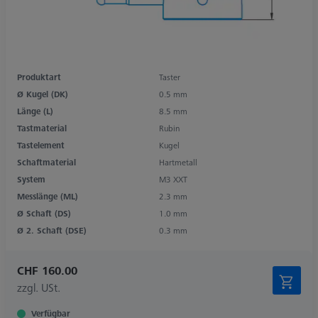
Produktart
Taster
Ø Kugel (DK)
0.5 mm
Länge (L)
8.5 mm
Tastmaterial
Rubin
Tastelement
Kugel
Schaftmaterial
Hartmetall
System
M3 XXT
Messlänge (ML)
2.3 mm
Ø Schaft (DS)
1.0 mm
Ø 2. Schaft (DSE)
0.3 mm
CHF 160.00
zzgl. USt.
Verfügbar