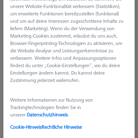
unsere Website-Funktionalität verbessern (Statistiken),
um erweiterte Funktionen bereitzustellen (funktional)
und um auf deine Interessen zugeschnittene Inhalte zu
liefern (Marketing). Wenn du der Verwendung von
Marketing-Cookies zustimmst, erlaubst du uns auch,
Browser-Fingerprinting-Technologien zu aktivieren, um
die Website-Analyse und Leistungserkenntnisse zu
verbessern. Weitere Infos und Anpassungsoptionen
findest du unter „Cookie-Einstellungen“, wo du deine
Einstellungen ändern kannst. Du kannst deine
Produktart
Taster
Zustimmung jederzeit widerrufen.
Ø Kugel (DK)
20.0 mm
Länge (L)
60.0 mm
Tastmaterial
Stahl
Weitere Informationen zur Nutzung von
Tastelement
Kugelscheibe
Trackingtechnologien finden Sie in
Schaftmaterial
Aluminium
unserer
Datenschutzhinweis
.
System
M5
Messlänge (ML)
60.0 mm
Cookie-Hinweis
Rechtliche Hinweise
Ø Schaft (DS)
7.0 mm