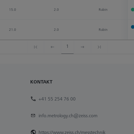
15.0
2.0
Rubin
21.0
2.0
Rubin
1
KONTAKT
+41 55 254 76 00
info.metrology.ch@zeiss.com
https://www.zeiss.ch/messtechnik