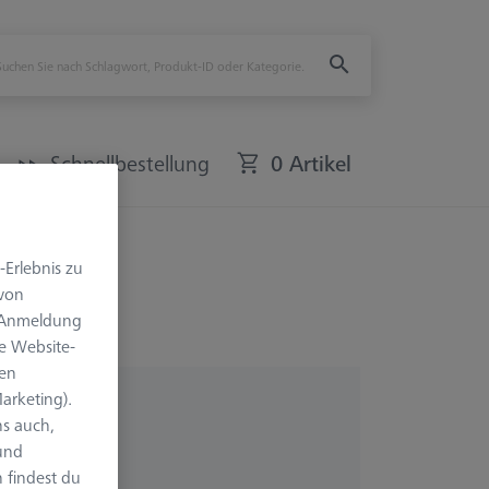
Schnellbestellung
0 Artikel
-Erlebnis zu
 von
e Anmeldung
e Website-
len
arketing).
s auch,
 und
 findest du