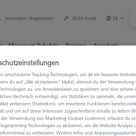
Anmelden / Registrieren
ZEISS Portal
DE
r
Messraum-Zubehör
Training
Angebote
schutzeinstellungen
M5
Zylindertaster
n verschiedene Tracking-Technologien, um dir ein besseres Website
enn du auf „Alle akzeptieren“ klickst, stimmst du der Verwendung
-Technologien zu, um Anmeldedaten zu speichern und eine sicher
ichen (technisch notwendig), um Statistiken zu sammeln, die unser
lität verbessern (Statistiken), um erweiterte Funktionen bereitzustel
al) und um auf deine Interessen zugeschnittene Inhalte zu liefern (M
der Verwendung von Marketing-Cookies zustimmst, erlaubst du un
Messlänge (ML)
Ø Schaft (DS)
ingerprinting-Technologien zu aktivieren, um die Website-Analyse
erkenntnisse zu verbessern. Weitere Infos und Anpassungsoptionen