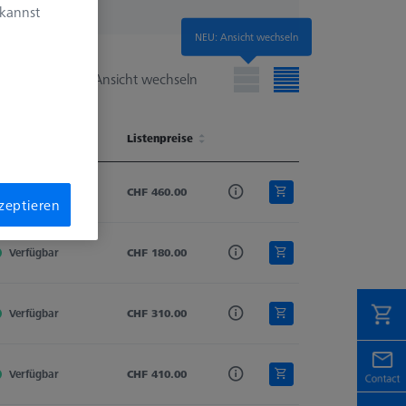
 kannst
NEU: Ansicht wechseln
Ansicht wechseln
erfügbarkeit
Schaftmaterial
Listenpreise
Tastelement
Tasterform
erfügbarkeit
Schaftmaterial
Listenpreise
Tastelement
Tasterform
Verfügbar
Hartmetall
CHF 460.00
Kugelzylinder
Zylindertaster
kzeptieren
Verfügbar
Hartmetall
CHF 180.00
Kugelzylinder
Zylindertaster
Verfügbar
Hartmetall
CHF 310.00
Kugelzylinder
Zylindertaster
Verfügbar
Hartmetall
CHF 410.00
Kugelzylinder
Zylindertaster