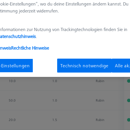
okie-Einstellungen“, wo du deine Einstellungen ändern kannst. Du
timmung jederzeit widerrufen.
Ergebnisse sortieren
Verfügbarkeit
nformationen zur Nutzung von Trackingtechnologien finden Sie in
atenschutzhinweis
.
Messlänge (ML)
Ø Schaft (DS)
Tastmaterial
V
inweis
Rechtliche Hinweise
Messlänge (ML)
Ø Schaft (DS)
Tastmaterial
V
37.0
2.0
Rubin
-Einstellungen
Technisch notwendige
Alle a
10.0
1.0
Rubin
50.0
1.0
Rubin
20.0
1.5
Rubin