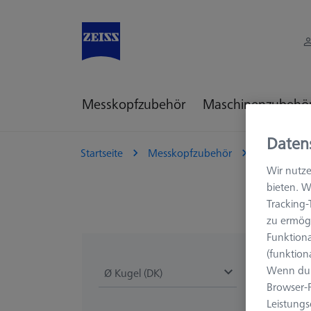
Messkopfzubehör
Maschinenzubehö
Daten
Startseite
Messkopfzubehör
KMG Taster
Wir nutze
bieten. W
Tracking
zu ermögl
Funktiona
(funktion
Wenn du 
Ø Kugel (DK)
Länge (L)
Browser-F
Leistungs