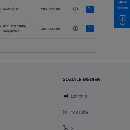
Verfügbar
Hartmetall
CHF 320.00
Kugelzylinder
Zylindertaster
Auf Bestellung 
Hartmetall
CHF 400.00
Kugelzylinder
Zylindertaster
hergestellt
SOZIALE MEDIEN
LinkedIn
YouTube
X