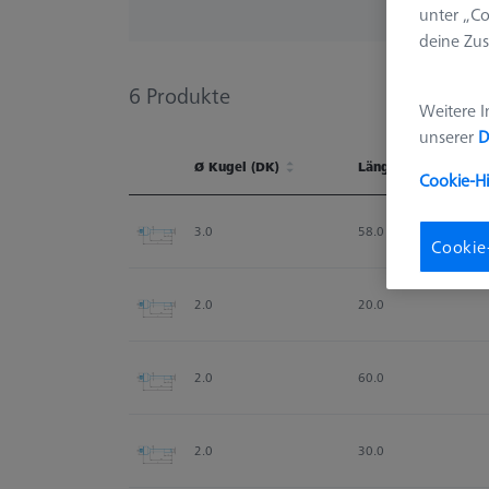
unter „Co
deine Zus
6
Produkte
Weitere I
unserer
D
Ø Kugel (DK)
Länge (L)
Cookie-H
Ø Kugel (DK)
Länge (L)
3.0
58.0
Cookie
2.0
20.0
2.0
60.0
2.0
30.0