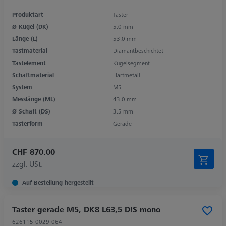
Produktart
Taster
Ø Kugel (DK)
5.0 mm
Länge (L)
53.0 mm
Tastmaterial
Diamantbeschichtet
Tastelement
Kugelsegment
Schaftmaterial
Hartmetall
System
M5
Messlänge (ML)
43.0 mm
Ø Schaft (DS)
3.5 mm
Tasterform
Gerade
CHF 870.00
zzgl. USt.
Auf Bestellung hergestellt
Taster gerade M5, DK8 L63,5 D!S mono
626115-0029-064