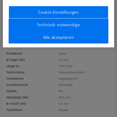
Cookie-Einstellungen
Technisch notwendige
Alle akzeptieren
Produktart
Taster
Ø Kugel (DK)
6.0 mm
Länge (L)
100.0 mm
Tastmaterial
Diamantbeschichtet
Tastelement
Kugelsegment
Schaftmaterial
Hartmetall
System
M5
Messlänge (ML)
90.0 mm
Ø Schaft (DS)
3.5 mm
Tasterform
Gerade