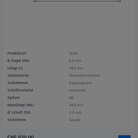
Produktart
Taster
Ø Kugel (DK)
4.0 mm
Länge (L)
58.0 mm
Tastmaterial
Diamantbeschichtet
Tastelement
Kugelsegment
Schaftmaterial
Hartmetall
System
M5
Messlänge (ML)
48.0 mm
Ø Schaft (DS)
3.0 mm
Tasterform
Gerade
CHF 620.00