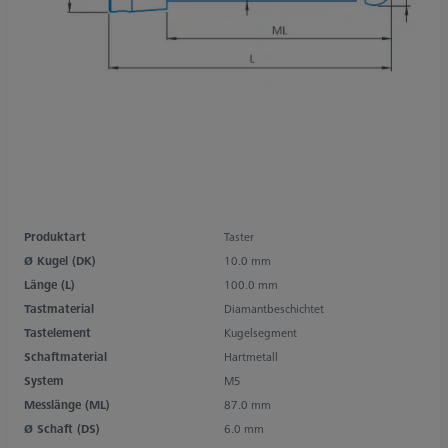
Produktart
Taster
Ø Kugel (DK)
10.0 mm
Länge (L)
100.0 mm
Tastmaterial
Diamantbeschichtet
Tastelement
Kugelsegment
Schaftmaterial
Hartmetall
System
M5
Messlänge (ML)
87.0 mm
Ø Schaft (DS)
6.0 mm