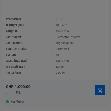
Produktart
Taster
Ø Kugel (DK)
10.0 mm
Länge (L)
150.0 mm
Tastmaterial
Diamantbeschichtet
Tastelement
Kugelsegment
Schaftmaterial
Hartmetall
System
M5
Messlänge (ML)
125.0 mm
Ø Schaft (DS)
6.0 mm
Tasterform
Gerade
CHF 1,000.00
zzgl. USt.
Verfügbar