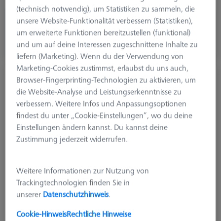
(technisch notwendig), um Statistiken zu sammeln, die
unsere Website-Funktionalität verbessern (Statistiken),
CHF 840.00
um erweiterte Funktionen bereitzustellen (funktional)
zzgl. USt.
und um auf deine Interessen zugeschnittene Inhalte zu
Längere Lieferzeit
liefern (Marketing). Wenn du der Verwendung von
Marketing-Cookies zustimmst, erlaubst du uns auch,
Taster gerade M5, DK6 L100 D!S mono
Browser-Fingerprinting-Technologien zu aktivieren, um
626115-0229-100
die Website-Analyse und Leistungserkenntnisse zu
verbessern. Weitere Infos und Anpassungsoptionen
findest du unter „Cookie-Einstellungen“, wo du deine
Einstellungen ändern kannst. Du kannst deine
Zustimmung jederzeit widerrufen.
Weitere Informationen zur Nutzung von
Trackingtechnologien finden Sie in
unserer
Datenschutzhinweis
.
Cookie-Hinweis
Rechtliche Hinweise