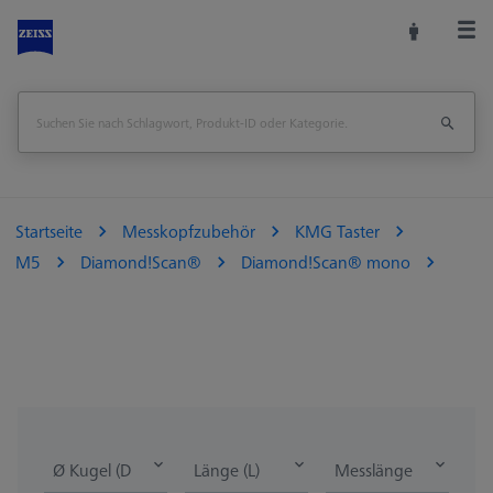
Startseite
Messkopfzubehör
KMG Taster
M5
Diamond!Scan®
Diamond!Scan® mono
Ø Kugel (DK)
Länge (L)
Messlänge (ML)