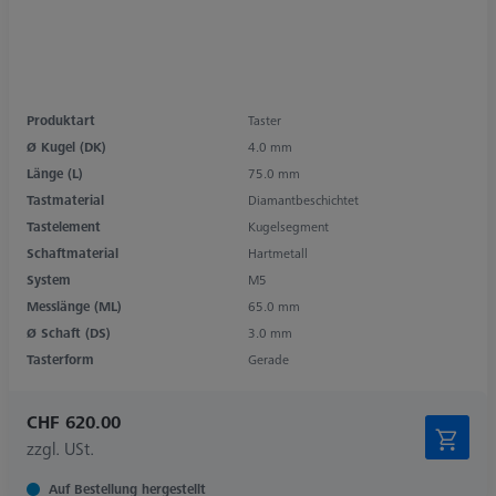
Produktart
Taster
Ø Kugel (DK)
4.0 mm
Länge (L)
75.0 mm
Tastmaterial
Diamantbeschichtet
Tastelement
Kugelsegment
Schaftmaterial
Hartmetall
System
M5
Messlänge (ML)
65.0 mm
Ø Schaft (DS)
3.0 mm
Tasterform
Gerade
CHF 620.00
zzgl. USt.
Auf Bestellung hergestellt