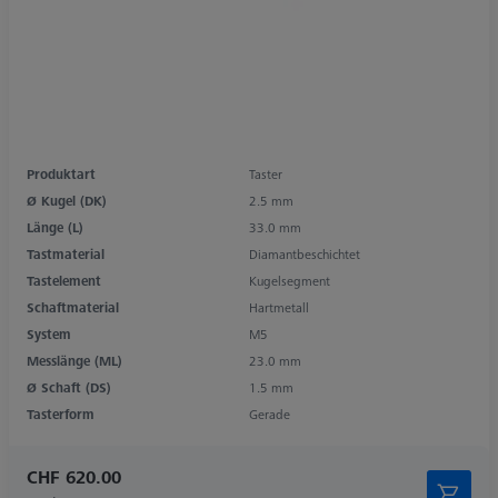
Produktart
Taster
Ø Kugel (DK)
2.5 mm
Länge (L)
33.0 mm
Tastmaterial
Diamantbeschichtet
Tastelement
Kugelsegment
Schaftmaterial
Hartmetall
System
M5
Messlänge (ML)
23.0 mm
Ø Schaft (DS)
1.5 mm
Tasterform
Gerade
CHF 620.00