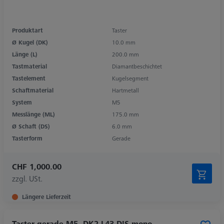
Produktart
Taster
Ø Kugel (DK)
10.0 mm
Länge (L)
200.0 mm
Tastmaterial
Diamantbeschichtet
Tastelement
Kugelsegment
Schaftmaterial
Hartmetall
System
M5
Messlänge (ML)
175.0 mm
Ø Schaft (DS)
6.0 mm
Tasterform
Gerade
CHF 1,000.00
zzgl. USt.
Längere Lieferzeit
Taster gerade M5, DK2 L43 D!S mono