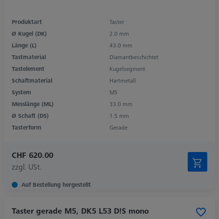
Produktart
Taster
Ø Kugel (DK)
2.0 mm
Länge (L)
43.0 mm
Tastmaterial
Diamantbeschichtet
Tastelement
Kugelsegment
Schaftmaterial
Hartmetall
System
M5
Messlänge (ML)
33.0 mm
Ø Schaft (DS)
1.5 mm
Tasterform
Gerade
CHF 620.00
zzgl. USt.
Auf Bestellung hergestellt
Taster gerade M5, DK5 L53 D!S mono