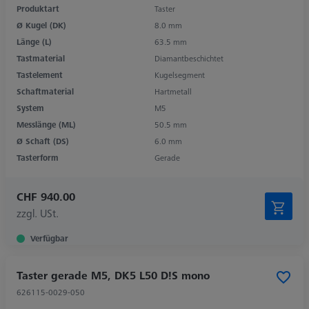
Produktart
Taster
Ø Kugel (DK)
8.0 mm
Länge (L)
63.5 mm
Tastmaterial
Diamantbeschichtet
Tastelement
Kugelsegment
Schaftmaterial
Hartmetall
System
M5
Messlänge (ML)
50.5 mm
Ø Schaft (DS)
6.0 mm
Tasterform
Gerade
CHF 940.00
zzgl. USt.
Verfügbar
Taster gerade M5, DK5 L50 D!S mono
626115-0029-050