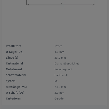
Produktart
Taster
Ø Kugel (DK)
4.0 mm
Länge (L)
33.0 mm
Tastmaterial
Diamantbeschichtet
Tastelement
Kugelsegment
Schaftmaterial
Hartmetall
System
M5
Messlänge (ML)
23.0 mm
Ø Schaft (DS)
3.0 mm
Tasterform
Gerade