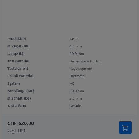
Produktart
Taster
Ø Kugel (DK)
4.0 mm
Länge (L)
40.0 mm
Tastmaterial
Diamantbeschichtet
Tastelement
Kugelsegment
Schaftmaterial
Hartmetall
System
M5
Messlänge (ML)
30.0 mm
Ø Schaft (DS)
3.0 mm
Tasterform
Gerade
CHF 620.00
zzgl. USt.