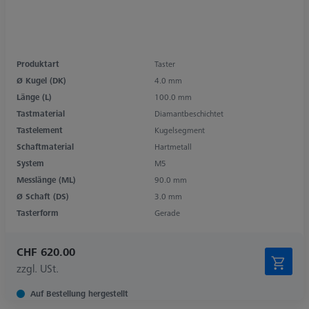
Produktart
Taster
Ø Kugel (DK)
4.0 mm
Länge (L)
100.0 mm
Tastmaterial
Diamantbeschichtet
Tastelement
Kugelsegment
Schaftmaterial
Hartmetall
System
M5
Messlänge (ML)
90.0 mm
Ø Schaft (DS)
3.0 mm
Tasterform
Gerade
CHF 620.00
zzgl. USt.
Auf Bestellung hergestellt