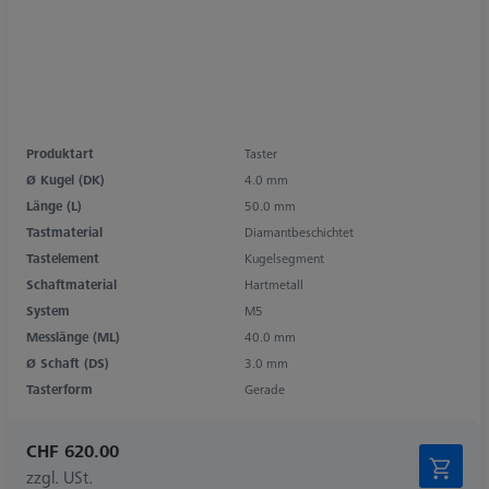
Produktart
Taster
Ø Kugel (DK)
4.0 mm
Länge (L)
50.0 mm
Tastmaterial
Diamantbeschichtet
Tastelement
Kugelsegment
Schaftmaterial
Hartmetall
System
M5
Messlänge (ML)
40.0 mm
Ø Schaft (DS)
3.0 mm
Tasterform
Gerade
CHF 620.00
zzgl. USt.