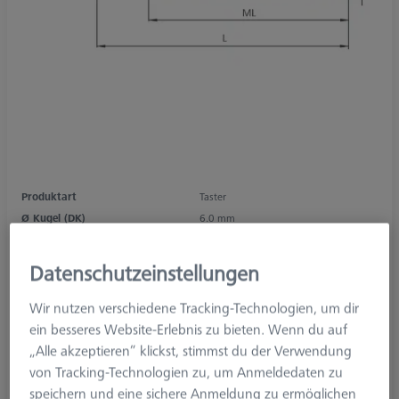
Produktart
Taster
Ø Kugel (DK)
6.0 mm
Länge (L)
58.0 mm
Tastmaterial
Diamantbeschichtet
Datenschutzeinstellungen
Tastelement
Kugelsegment
Schaftmaterial
Hartmetall
Wir nutzen verschiedene Tracking-Technologien, um dir
System
M5
ein besseres Website-Erlebnis zu bieten. Wenn du auf
Messlänge (ML)
48.0 mm
„Alle akzeptieren“ klickst, stimmst du der Verwendung
Ø Schaft (DS)
3.5 mm
von Tracking-Technologien zu, um Anmeldedaten zu
Tasterform
Gerade
speichern und eine sichere Anmeldung zu ermöglichen