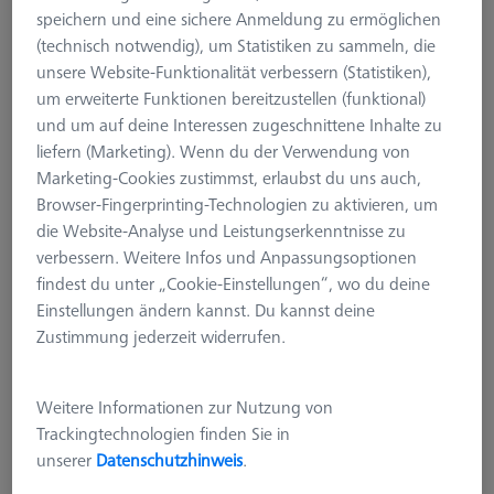
speichern und eine sichere Anmeldung zu ermöglichen
(technisch notwendig), um Statistiken zu sammeln, die
unsere Website-Funktionalität verbessern (Statistiken),
um erweiterte Funktionen bereitzustellen (funktional)
und um auf deine Interessen zugeschnittene Inhalte zu
liefern (Marketing). Wenn du der Verwendung von
Marketing-Cookies zustimmst, erlaubst du uns auch,
Browser-Fingerprinting-Technologien zu aktivieren, um
die Website-Analyse und Leistungserkenntnisse zu
verbessern. Weitere Infos und Anpassungsoptionen
findest du unter „Cookie-Einstellungen“, wo du deine
Einstellungen ändern kannst. Du kannst deine
Zustimmung jederzeit widerrufen.
MULTI-SENSOR-RACKS (MSR)
Weitere Informationen zur Nutzung von
Multi-Sensor-Rack (MSR) 5+1-fach
Trackingtechnologien finden Sie in
für ZEISS O-INSPECT 322
unserer
Datenschutzhinweis
.
626100-9382-021