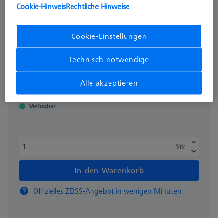
Cookie-Hinweis
Rechtliche Hinweise
626100-9382-002
Cookie-Einstellungen
Dieses Produkt wurde noch nicht bewertet.
Technisch notwendige
zzgl. USt.
CHF 1,470.00
Alle akzeptieren
Verfügbar
Stk
In den Warenkorb
Offizielles ZEISS-Angebot in wenigen Minuten