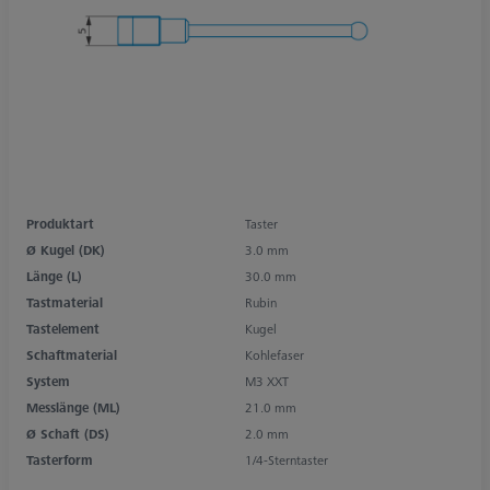
Produktart
Taster
Ø Kugel (DK)
3.0 mm
Länge (L)
30.0 mm
Tastmaterial
Rubin
Tastelement
Kugel
Schaftmaterial
Kohlefaser
System
M3 XXT
Messlänge (ML)
21.0 mm
Ø Schaft (DS)
2.0 mm
Tasterform
1/4-Sterntaster