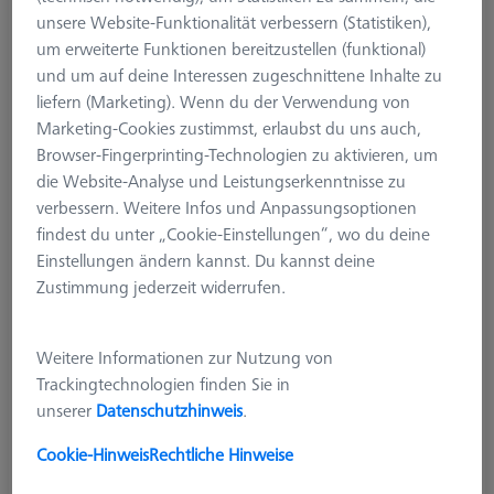
unsere Website-Funktionalität verbessern (Statistiken),
um erweiterte Funktionen bereitzustellen (funktional)
und um auf deine Interessen zugeschnittene Inhalte zu
liefern (Marketing). Wenn du der Verwendung von
Marketing-Cookies zustimmst, erlaubst du uns auch,
Browser-Fingerprinting-Technologien zu aktivieren, um
die Website-Analyse und Leistungserkenntnisse zu
verbessern. Weitere Infos und Anpassungsoptionen
findest du unter „Cookie-Einstellungen“, wo du deine
Einstellungen ändern kannst. Du kannst deine
Produktart
Taster
Zustimmung jederzeit widerrufen.
Ø Kugel (DK)
3.0 mm
Länge (L)
40.0 mm
Tastmaterial
Rubin
Weitere Informationen zur Nutzung von
Tastelement
Kugel
Trackingtechnologien finden Sie in
Schaftmaterial
Kohlefaser
unserer
Datenschutzhinweis
.
System
M3 XXT
Messlänge (ML)
31.0 mm
Cookie-Hinweis
Rechtliche Hinweise
Ø Schaft (DS)
2.0 mm