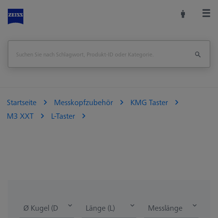
Startseite
Messkopfzubehör
KMG Taster
M3 XXT
L-Taster
Ø Kugel (DK)
Länge (L)
Messlänge (ML)