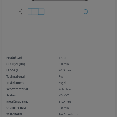
Produktart
Taster
Ø Kugel (DK)
3.0 mm
Länge (L)
20.0 mm
Tastmaterial
Rubin
Tastelement
Kugel
Schaftmaterial
Kohlefaser
System
M3 XXT
Messlänge (ML)
11.0 mm
Ø Schaft (DS)
2.0 mm
Tasterform
1/4-Sterntaster