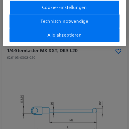
Tasterform
1/4-Sterntaster
Cookie-Einstellungen
CHF 110.00
Technisch notwendige
zzgl. USt.
Alle akzeptieren
Verfügbar
1/4-Sterntaster M3 XXT, DK3 L20
626103-0302-020