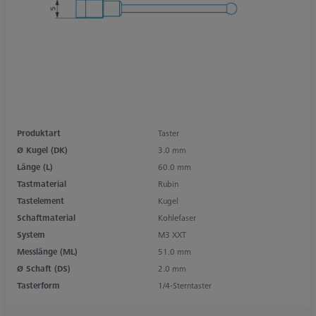
Produktart
Taster
Ø Kugel (DK)
3.0 mm
Länge (L)
60.0 mm
Tastmaterial
Rubin
Tastelement
Kugel
Schaftmaterial
Kohlefaser
System
M3 XXT
Messlänge (ML)
51.0 mm
Ø Schaft (DS)
2.0 mm
Tasterform
1/4-Sterntaster