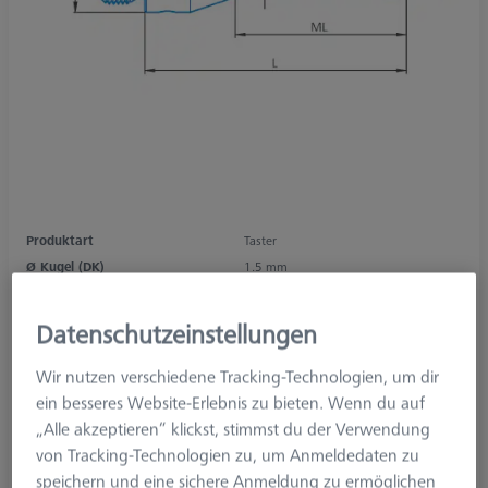
Produktart
Taster
Ø Kugel (DK)
1.5 mm
Länge (L)
22.0 mm
Tastmaterial
Rubin
Datenschutzeinstellungen
Tastelement
Kugel
Schaftmaterial
Hartmetall
Wir nutzen verschiedene Tracking-Technologien, um dir
System
M3
ein besseres Website-Erlebnis zu bieten. Wenn du auf
Messlänge (ML)
9.0 mm
„Alle akzeptieren“ klickst, stimmst du der Verwendung
Ø Schaft (DS)
1.0 mm
von Tracking-Technologien zu, um Anmeldedaten zu
Tasterform
Gerade
speichern und eine sichere Anmeldung zu ermöglichen