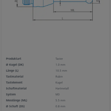
Produktart
Taster
Ø Kugel (DK)
1.0 mm
Länge (L)
10.5 mm
Tastmaterial
Rubin
Tastelement
Kugel
Schaftmaterial
Hartmetall
System
M3
Messlänge (ML)
5.5 mm
Ø Schaft (DS)
0.8 mm