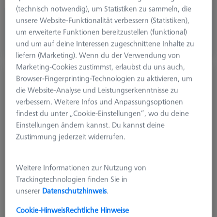
(technisch notwendig), um Statistiken zu sammeln, die
unsere Website-Funktionalität verbessern (Statistiken),
CHF 32.00
um erweiterte Funktionen bereitzustellen (funktional)
zzgl. USt.
und um auf deine Interessen zugeschnittene Inhalte zu
Verfügbar
liefern (Marketing). Wenn du der Verwendung von
Marketing-Cookies zustimmst, erlaubst du uns auch,
Taster gerade M3, DK3 L40
Browser-Fingerprinting-Technologien zu aktivieren, um
602030-8113-000
die Website-Analyse und Leistungserkenntnisse zu
verbessern. Weitere Infos und Anpassungsoptionen
findest du unter „Cookie-Einstellungen“, wo du deine
Einstellungen ändern kannst. Du kannst deine
Zustimmung jederzeit widerrufen.
Weitere Informationen zur Nutzung von
Trackingtechnologien finden Sie in
unserer
Datenschutzhinweis
.
Cookie-Hinweis
Rechtliche Hinweise