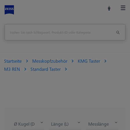
Startseite
Messkopfzubehör
KMG Taster
M3 REN
Standard Taster
Ø Kugel (DK)
Länge (L)
Messlänge (ML)