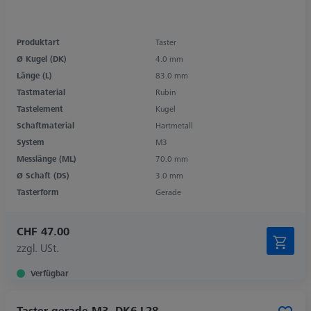
Produktart
Taster
Ø Kugel (DK)
4.0 mm
Länge (L)
83.0 mm
Tastmaterial
Rubin
Tastelement
Kugel
Schaftmaterial
Hartmetall
System
M3
Messlänge (ML)
70.0 mm
Ø Schaft (DS)
3.0 mm
Tasterform
Gerade
CHF 47.00
zzgl. USt.
Verfügbar
Taster gerade M3, DK6 L28