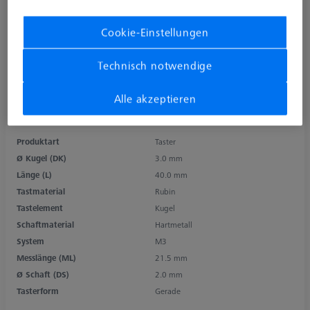
Cookie-Einstellungen
Technisch notwendige
Alle akzeptieren
Produktart
Taster
Ø Kugel (DK)
3.0 mm
Länge (L)
40.0 mm
Tastmaterial
Rubin
Tastelement
Kugel
Schaftmaterial
Hartmetall
System
M3
Messlänge (ML)
21.5 mm
Ø Schaft (DS)
2.0 mm
Tasterform
Gerade