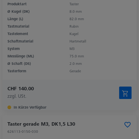
Produktart
Taster
Ø Kugel (DK)
8.0 mm
Länge (L)
82.0 mm
Tastmaterial
Rubin
Tastelement
Kugel
Schaftmaterial
Hartmetall
System
M3
Messlänge (ML)
75.0 mm
Ø Schaft (DS)
2.0 mm
Tasterform
Gerade
CHF 140.00
zzgl. USt.
In Kürze Verfügbar
Taster gerade M3, DK1,5 L30
626113-0150-030