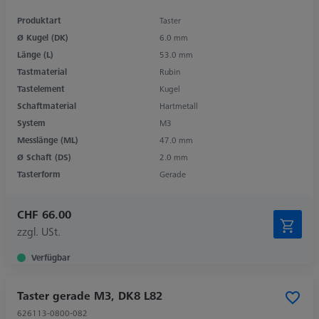
Produktart
Taster
Ø Kugel (DK)
6.0 mm
Länge (L)
53.0 mm
Tastmaterial
Rubin
Tastelement
Kugel
Schaftmaterial
Hartmetall
System
M3
Messlänge (ML)
47.0 mm
Ø Schaft (DS)
2.0 mm
Tasterform
Gerade
CHF 66.00
zzgl. USt.
Verfügbar
Taster gerade M3, DK8 L82
626113-0800-082