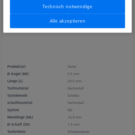
Technisch notwendige
Alle akzeptieren
Produktart
Taster
Ø Kugel (DK)
5.5 mm
Länge (L)
20.0 mm
Tastmaterial
Hartmetall
Tastelement
Scheibe
Schaftmaterial
Hartmetall
System
M2
Messlänge (ML)
16.0 mm
Ø Schaft (DS)
1.5 mm
Tasterform
Scheibentaster