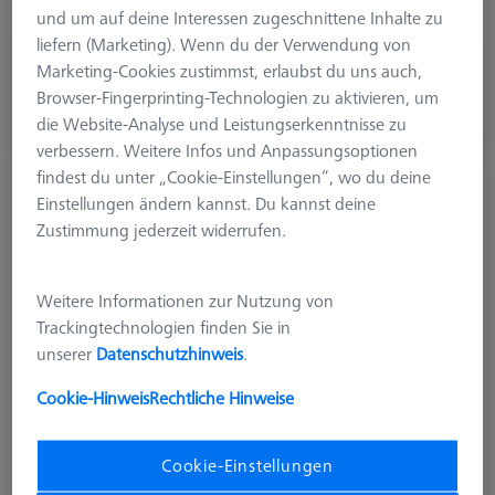
Breite (B)
0.5 mm
und um auf deine Interessen zugeschnittene Inhalte zu
liefern (Marketing). Wenn du der Verwendung von
CHF 210.00
Marketing-Cookies zustimmst, erlaubst du uns auch,
zzgl. USt.
Browser-Fingerprinting-Technologien zu aktivieren, um
die Website-Analyse und Leistungserkenntnisse zu
Auf Bestellung hergestellt
verbessern. Weitere Infos und Anpassungsoptionen
findest du unter „Cookie-Einstellungen“, wo du deine
Scheibentaster M2, DK5,5 L20
Einstellungen ändern kannst. Du kannst deine
626112-0550-020
Zustimmung jederzeit widerrufen.
Weitere Informationen zur Nutzung von
Trackingtechnologien finden Sie in
unserer
Datenschutzhinweis
.
Cookie-Hinweis
Rechtliche Hinweise
Cookie-Einstellungen