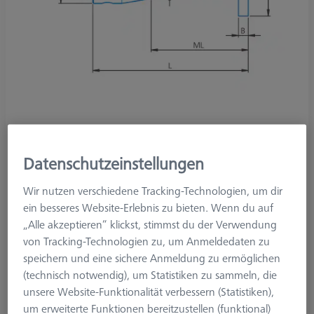
Datenschutzeinstellungen
Produktart
Taster
Ø Kugel (DK)
18.0 mm
Wir nutzen verschiedene Tracking-Technologien, um dir
Länge (L)
7.7 mm
ein besseres Website-Erlebnis zu bieten. Wenn du auf
Tastmaterial
Hartmetall
„Alle akzeptieren“ klickst, stimmst du der Verwendung
Tastelement
Scheibe
von Tracking-Technologien zu, um Anmeldedaten zu
System
M2
speichern und eine sichere Anmeldung zu ermöglichen
Tasterform
Scheibentaster
(technisch notwendig), um Statistiken zu sammeln, die
Anwendung
Taktil
unsere Website-Funktionalität verbessern (Statistiken),
Ø Grundkörper (DG)
3.0 mm
um erweiterte Funktionen bereitzustellen (funktional)