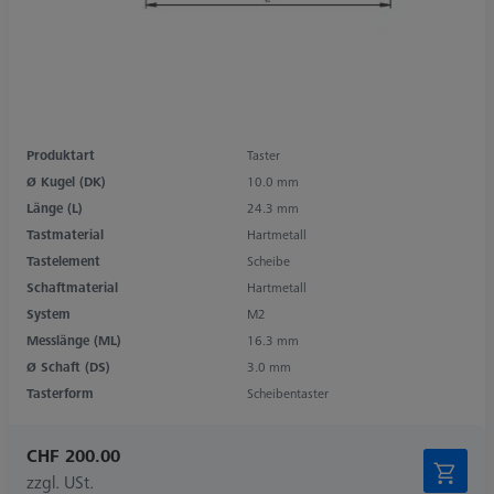
Produktart
Taster
Ø Kugel (DK)
10.0 mm
Länge (L)
24.3 mm
Tastmaterial
Hartmetall
Tastelement
Scheibe
Schaftmaterial
Hartmetall
System
M2
Messlänge (ML)
16.3 mm
Ø Schaft (DS)
3.0 mm
Tasterform
Scheibentaster
CHF 200.00
zzgl. USt.