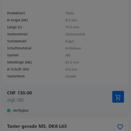
Produktart
Taster
Ø Kugel (DK)
8.0 mm
Länge (L)
75.0 mm
Tastmaterial
Siliziumnitrid
Tastelement
Kugel
Schaftmaterial
Kohlefaser
System
M5
Messlänge (ML)
62.0 mm
Ø Schaft (DS)
6.0 mm
Tasterform
Gerade
CHF 130.00
zzgl. USt.
Verfügbar
Taster gerade M5, DK8 L63