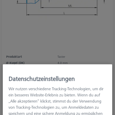
Produktart
Taster
Ø Kugel (DK)
4.0 mm
Länge (L)
64.0 mm
Tastmaterial
Siliziumnitrid
Datenschutzeinstellungen
Tastelement
Kugel
Schaftmaterial
Kohlefaser
Wir nutzen verschiedene Tracking-Technologien, um dir
System
M5
ein besseres Website-Erlebnis zu bieten. Wenn du auf
Messlänge (ML)
54.0 mm
„Alle akzeptieren“ klickst, stimmst du der Verwendung
Ø Schaft (DS)
2.0 mm
von Tracking-Technologien zu, um Anmeldedaten zu
Tasterform
Gerade
speichern und eine sichere Anmeldung zu ermöglichen