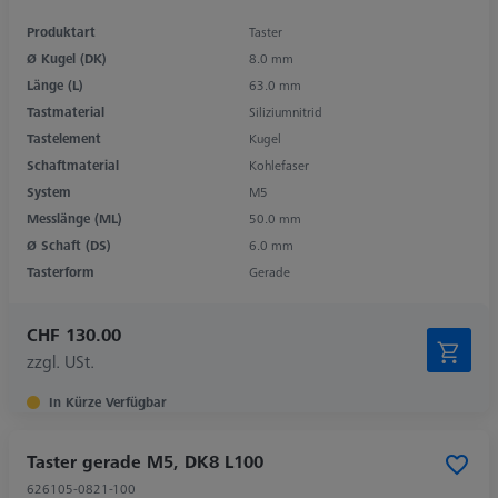
Produktart
Taster
Ø Kugel (DK)
8.0 mm
Länge (L)
63.0 mm
Tastmaterial
Siliziumnitrid
Tastelement
Kugel
Schaftmaterial
Kohlefaser
System
M5
Messlänge (ML)
50.0 mm
Ø Schaft (DS)
6.0 mm
Tasterform
Gerade
CHF 130.00
zzgl. USt.
In Kürze Verfügbar
Taster gerade M5, DK8 L100
626105-0821-100