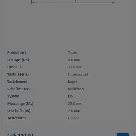
Produktart
Taster
Ø Kugel (DK)
4.0 mm
Länge (L)
33.0 mm
Tastmaterial
Siliziumnitrid
Tastelement
Kugel
Schaftmaterial
Kohlefaser
System
M5
Messlänge (ML)
23.0 mm
Ø Schaft (DS)
2.0 mm
Tasterform
Gerade
CHF 110.00