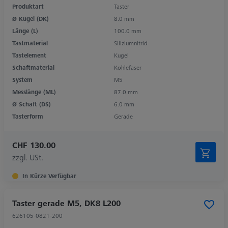
Produktart
Taster
Ø Kugel (DK)
8.0 mm
Länge (L)
100.0 mm
Tastmaterial
Siliziumnitrid
Tastelement
Kugel
Schaftmaterial
Kohlefaser
System
M5
Messlänge (ML)
87.0 mm
Ø Schaft (DS)
6.0 mm
Tasterform
Gerade
CHF 130.00
zzgl. USt.
In Kürze Verfügbar
Taster gerade M5, DK8 L200
626105-0821-200