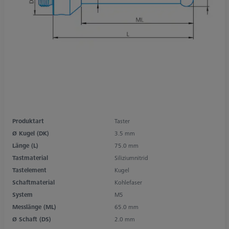
Produktart
Taster
Ø Kugel (DK)
3.5 mm
Länge (L)
75.0 mm
Tastmaterial
Siliziumnitrid
Tastelement
Kugel
Schaftmaterial
Kohlefaser
System
M5
Messlänge (ML)
65.0 mm
Ø Schaft (DS)
2.0 mm