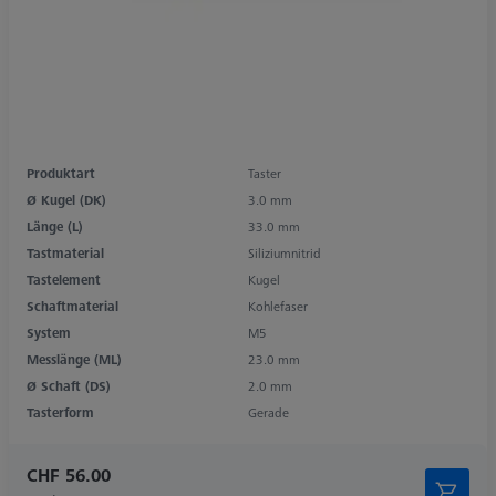
Produktart
Taster
Ø Kugel (DK)
3.0 mm
Länge (L)
33.0 mm
Tastmaterial
Siliziumnitrid
Tastelement
Kugel
Schaftmaterial
Kohlefaser
System
M5
Messlänge (ML)
23.0 mm
Ø Schaft (DS)
2.0 mm
Tasterform
Gerade
CHF 56.00