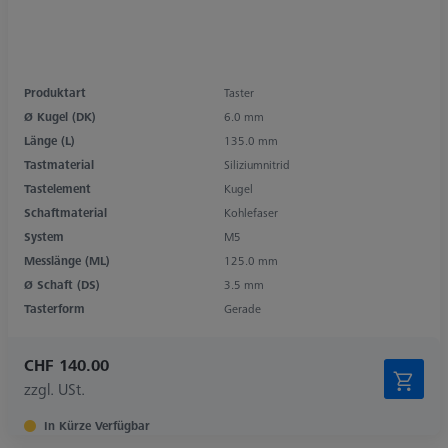
Produktart
Taster
Ø Kugel (DK)
6.0 mm
Länge (L)
135.0 mm
Tastmaterial
Siliziumnitrid
Tastelement
Kugel
Schaftmaterial
Kohlefaser
System
M5
Messlänge (ML)
125.0 mm
Ø Schaft (DS)
3.5 mm
Tasterform
Gerade
CHF 140.00
zzgl. USt.
In Kürze Verfügbar