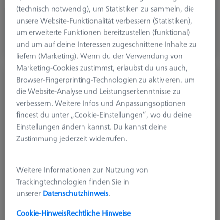
(technisch notwendig), um Statistiken zu sammeln, die
unsere Website-Funktionalität verbessern (Statistiken),
CHF 96.00
um erweiterte Funktionen bereitzustellen (funktional)
zzgl. USt.
und um auf deine Interessen zugeschnittene Inhalte zu
In Kürze Verfügbar
liefern (Marketing). Wenn du der Verwendung von
Marketing-Cookies zustimmst, erlaubst du uns auch,
Taster gerade M5, DK4 L75
Browser-Fingerprinting-Technologien zu aktivieren, um
626105-0401-075
die Website-Analyse und Leistungserkenntnisse zu
verbessern. Weitere Infos und Anpassungsoptionen
findest du unter „Cookie-Einstellungen“, wo du deine
Einstellungen ändern kannst. Du kannst deine
Zustimmung jederzeit widerrufen.
Weitere Informationen zur Nutzung von
Trackingtechnologien finden Sie in
unserer
Datenschutzhinweis
.
Cookie-Hinweis
Rechtliche Hinweise