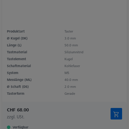
Produktart
Taster
Ø Kugel (DK)
3.0 mm
Länge (L)
50.0 mm
Tastmaterial
Siliziumnitrid
Tastelement
Kugel
Schaftmaterial
Kohlefaser
System
M5
Messlänge (ML)
40.0 mm
Ø Schaft (DS)
2.0 mm
Tasterform
Gerade
CHF 68.00
zzgl. USt.
Verfügbar