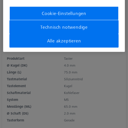
Cookie-Einstellungen
Technisch notwendige
Alle akzeptieren
Produktart
Taster
Ø Kugel (DK)
4.0 mm
Länge (L)
75.0 mm
Tastmaterial
Siliziumnitrid
Tastelement
Kugel
Schaftmaterial
Kohlefaser
System
M5
Messlänge (ML)
65.0 mm
Ø Schaft (DS)
2.0 mm
Tasterform
Gerade