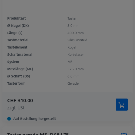
Produktart
Taster
Ø Kugel (DK)
8.0 mm
Länge (L)
400.0 mm
Tastmaterial
Siliziumnitrid
Tastelement
Kugel
Schaftmaterial
Kohlefaser
System
M5
Messlänge (ML)
375.0 mm
Ø Schaft (DS)
6.0 mm
Tasterform
Gerade
CHF 310.00
zzgl. USt.
Auf Bestellung hergestellt
Taster gerade M5, DK8 L75