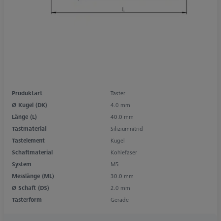
Produktart
Taster
Ø Kugel (DK)
4.0 mm
Länge (L)
40.0 mm
Tastmaterial
Siliziumnitrid
Tastelement
Kugel
Schaftmaterial
Kohlefaser
System
M5
Messlänge (ML)
30.0 mm
Ø Schaft (DS)
2.0 mm
Tasterform
Gerade