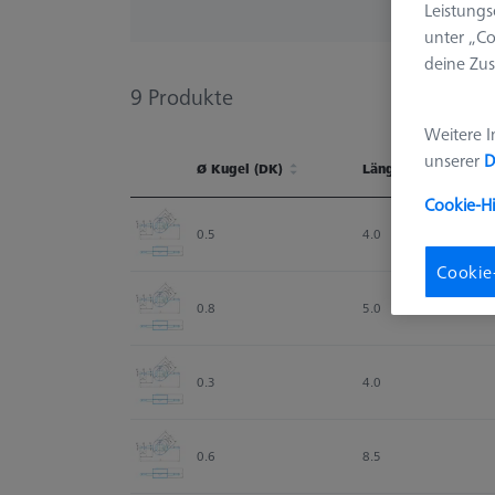
Leistungs
unter „Co
deine Zus
9
Produkte
Weitere I
unserer
D
Ø Kugel (DK)
Länge (L)
Cookie-H
Ø Kugel (DK)
Länge (L)
0.5
4.0
Cookie
0.8
5.0
0.3
4.0
0.6
8.5