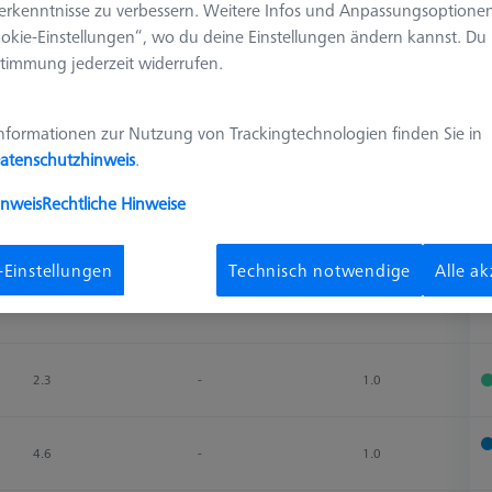
erkenntnisse zu verbessern. Weitere Infos und Anpassungsoptionen
okie-Einstellungen“, wo du deine Einstellungen ändern kannst. Du
timmung jederzeit widerrufen.
Ergebnisse sortieren
Verfügbarkeit
nformationen zur Nutzung von Trackingtechnologien finden Sie in
atenschutzhinweis
.
Messlänge (ML)
2. Messlänge (MLE)
Ø Schaft (DS)
V
inweis
Rechtliche Hinweise
Messlänge (ML)
2. Messlänge (MLE)
Ø Schaft (DS)
V
2.3
-
1.0
-Einstellungen
Technisch notwendige
Alle a
4.8
-
1.0
2.3
-
1.0
4.6
-
1.0