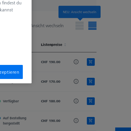
 findest du
 kannst
NEU: Ansicht wechseln
Ansicht wechseln
erfügbarkeit
Tastmaterial
Listenpreise
Schaftmaterial
Ø 2. Schaft (DSE)
erfügbarkeit
Tastmaterial
Listenpreise
Schaftmaterial
Ø 2. Schaft (DSE)
Verfügbar
Rubin
CHF 190.00
Hartmetall
0.3
kzeptieren
Verfügbar
Rubin
CHF 170.00
Hartmetall
0.6
Verfügbar
Rubin
CHF 180.00
Hartmetall
0.2
Auf Bestellung 
Rubin
CHF 190.00
Hartmetall
0.4
hergestellt