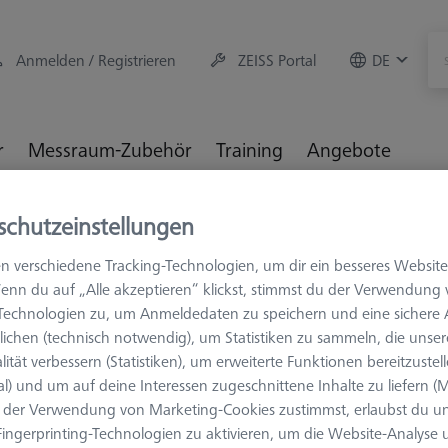
Anmelden / Registrieren
ZEISS Portal
DE
r
Messraum-Zubehör
Training
Angebote
M3 XXT
T-Taster
schutzeinstellungen
n verschiedene Tracking-Technologien, um dir ein besseres Website
enn du auf „Alle akzeptieren“ klickst, stimmst du der Verwendung
-Technologien zu, um Anmeldedaten zu speichern und eine sicher
ichen (technisch notwendig), um Statistiken zu sammeln, die unser
lität verbessern (Statistiken), um erweiterte Funktionen bereitzustel
al) und um auf deine Interessen zugeschnittene Inhalte zu liefern (M
Messlänge (ML)
Ø Schaft (DS)
der Verwendung von Marketing-Cookies zustimmst, erlaubst du un
ingerprinting-Technologien zu aktivieren, um die Website-Analyse