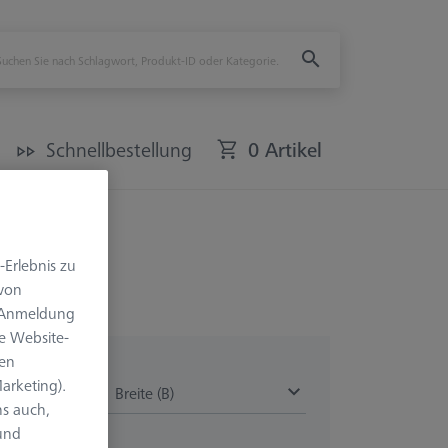
Schnellbestellung
0 Artikel
-Erlebnis zu
 von
e Anmeldung
e Website-
len
arketing).
Breite (B)
s auch,
 und