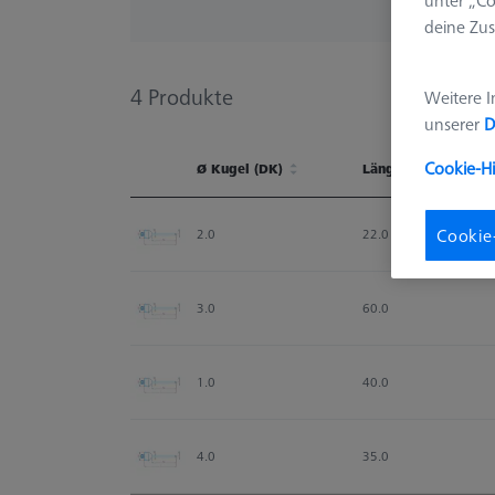
deine Zus
4
Produkte
Weitere I
unserer
D
Cookie-H
Ø Kugel (DK)
Länge (L)
Ø Kugel (DK)
Länge (L)
Cookie
2.0
22.0
3.0
60.0
1.0
40.0
4.0
35.0