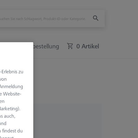
Schnellbestellung
0 Artikel
-Erlebnis zu
 von
e Anmeldung
e Website-
len
arketing).
s auch,
 und
 findest du
 kannst