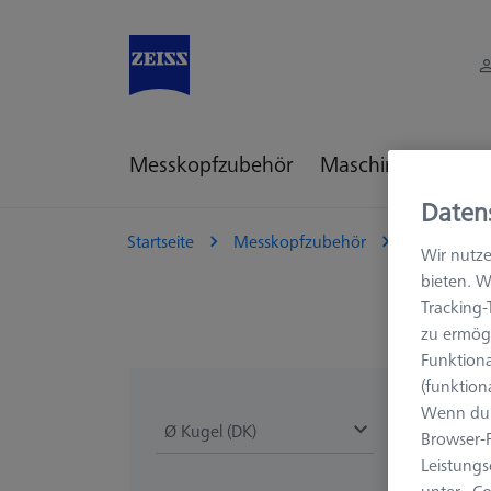
Messkopfzubehör
Maschinenzubehö
Daten
Startseite
Messkopfzubehör
KMG Taster
Wir nutze
bieten. W
Tracking
zu ermögl
Funktiona
(funktion
Wenn du 
Ø Kugel (DK)
Länge (L)
Browser-F
Leistungs
unter „Co