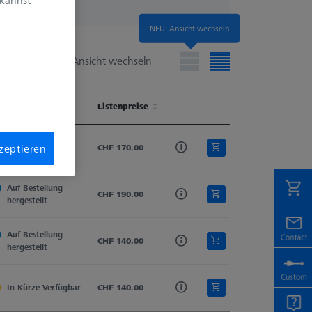
NEU: Ansicht wechseln
Ansicht wechseln
erfügbarkeit
Schaftmaterial
Listenpreise
Tastelement
Tasterform
erfügbarkeit
Schaftmaterial
Listenpreise
Tastelement
Tasterform
kzeptieren
Verfügbar
Hartmetall
CHF 170.00
Kugelzylinder
Zylindertaster
Auf Bestellung 
Hartmetall
CHF 190.00
Kugelzylinder
Zylindertaster
hergestellt
Auf Bestellung 
Hartmetall
CHF 140.00
Kugelzylinder
Zylindertaster
hergestellt
In Kürze Verfügbar
Hartmetall
CHF 140.00
Kugelzylinder
Zylindertaster