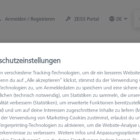
Anmelden / Registrieren
ZEISS Portal
DE
r
Messraum-Zubehör
Training
Angebote
schutzeinstellungen
M5
Zylindertaster
n verschiedene Tracking-Technologien, um dir ein besseres Website
enn du auf „Alle akzeptieren“ klickst, stimmst du der Verwendung
-Technologien zu, um Anmeldedaten zu speichern und eine sicher
ichen (technisch notwendig), um Statistiken zu sammeln, die unser
lität verbessern (Statistiken), um erweiterte Funktionen bereitzustel
al) und um auf deine Interessen zugeschnittene Inhalte zu liefern (M
der Verwendung von Marketing-Cookies zustimmst, erlaubst du un
Messlänge (ML)
Ø Schaft (DS)
ingerprinting-Technologien zu aktivieren, um die Website-Analyse
erkenntnisse zu verbessern. Weitere Infos und Anpassungsoptionen
okie-Einstellungen“, wo du deine Einstellungen ändern kannst. Du