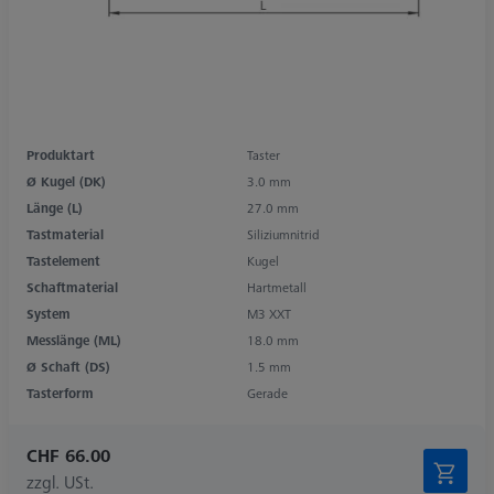
Produktart
Taster
Ø Kugel (DK)
3.0 mm
Länge (L)
27.0 mm
Tastmaterial
Siliziumnitrid
Tastelement
Kugel
Schaftmaterial
Hartmetall
System
M3 XXT
Messlänge (ML)
18.0 mm
Ø Schaft (DS)
1.5 mm
Tasterform
Gerade
CHF 66.00
zzgl. USt.