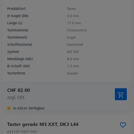
Produktart
Taster
Ø Kugel (DK)
3.0 mm
Länge (L)
17.0 mm
Tastmaterial
Siliziumnitrid
Tastelement
Kugel
Schaftmaterial
Hartmetall
System
M3 XXT
Messlänge (ML)
8.0 mm
Ø Schaft (DS)
1.5 mm
Tasterform
Gerade
CHF 82.00
zzgl. USt.
In Kürze Verfügbar
Taster gerade M3 XXT, DK3 L44
626103-0355-044