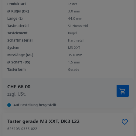
Produktart
Taster
Ø Kugel (DK)
3.0 mm
Länge (L)
44.0 mm
Tastmaterial
Siliziumnitrid
Tastelement
Kugel
Schaftmaterial
Hartmetall
System
M3 XXT
Messlänge (ML)
35.0 mm
Ø Schaft (DS)
1.5 mm
Tasterform
Gerade
CHF 66.00
zzgl. USt.
Auf Bestellung hergestellt
Taster gerade M3 XXT, DK3 L22
626103-0355-022