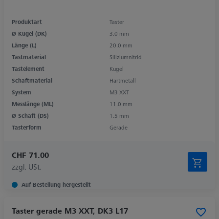
Produktart
Taster
Ø Kugel (DK)
3.0 mm
Länge (L)
20.0 mm
Tastmaterial
Siliziumnitrid
Tastelement
Kugel
Schaftmaterial
Hartmetall
System
M3 XXT
Messlänge (ML)
11.0 mm
Ø Schaft (DS)
1.5 mm
Tasterform
Gerade
CHF 71.00
zzgl. USt.
Auf Bestellung hergestellt
Taster gerade M3 XXT, DK3 L17