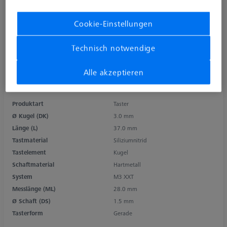
Cookie-Einstellungen
Technisch notwendige
Alle akzeptieren
Produktart
Taster
Ø Kugel (DK)
3.0 mm
Länge (L)
37.0 mm
Tastmaterial
Siliziumnitrid
Tastelement
Kugel
Schaftmaterial
Hartmetall
System
M3 XXT
Messlänge (ML)
28.0 mm
Ø Schaft (DS)
1.5 mm
Tasterform
Gerade