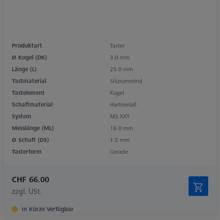
Produktart
Taster
Ø Kugel (DK)
3.0 mm
Länge (L)
25.0 mm
Tastmaterial
Siliziumnitrid
Tastelement
Kugel
Schaftmaterial
Hartmetall
System
M3 XXT
Messlänge (ML)
16.0 mm
Ø Schaft (DS)
1.5 mm
Tasterform
Gerade
CHF 66.00
zzgl. USt.
In Kürze Verfügbar