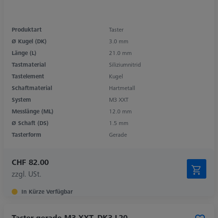
Produktart
Taster
Ø Kugel (DK)
3.0 mm
Länge (L)
21.0 mm
Tastmaterial
Siliziumnitrid
Tastelement
Kugel
Schaftmaterial
Hartmetall
System
M3 XXT
Messlänge (ML)
12.0 mm
Ø Schaft (DS)
1.5 mm
Tasterform
Gerade
CHF 82.00
zzgl. USt.
In Kürze Verfügbar
Taster gerade M3 XXT, DK3 L20