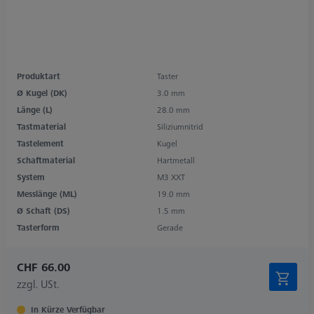
Produktart
Taster
Ø Kugel (DK)
3.0 mm
Länge (L)
28.0 mm
Tastmaterial
Siliziumnitrid
Tastelement
Kugel
Schaftmaterial
Hartmetall
System
M3 XXT
Messlänge (ML)
19.0 mm
Ø Schaft (DS)
1.5 mm
Tasterform
Gerade
CHF 66.00
zzgl. USt.
In Kürze Verfügbar