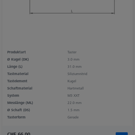
Produktart
Taster
Ø Kugel (DK)
3.0 mm
Länge (L)
31.0 mm
Tastmaterial
Siliziumnitrid
Tastelement
Kugel
Schaftmaterial
Hartmetall
System
M3 XXT
Messlänge (ML)
22.0 mm
Ø Schaft (DS)
1.5 mm
Tasterform
Gerade
CHF 66.00