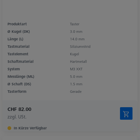
Produktart
Taster
Ø Kugel (DK)
3.0 mm
Länge (L)
14.0 mm
Tastmaterial
Siliziumnitrid
Tastelement
Kugel
Schaftmaterial
Hartmetall
System
M3 XXT
Messlänge (ML)
5.0 mm
Ø Schaft (DS)
1.5 mm
Tasterform
Gerade
CHF 82.00
zzgl. USt.
In Kürze Verfügbar