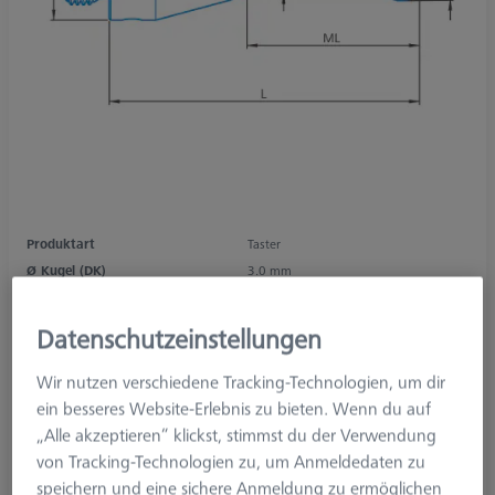
Produktart
Taster
Ø Kugel (DK)
3.0 mm
Länge (L)
40.0 mm
Tastmaterial
Siliziumnitrid
Datenschutzeinstellungen
Tastelement
Kugel
Schaftmaterial
Hartmetall
Wir nutzen verschiedene Tracking-Technologien, um dir
System
M3 XXT
ein besseres Website-Erlebnis zu bieten. Wenn du auf
Messlänge (ML)
31.0 mm
„Alle akzeptieren“ klickst, stimmst du der Verwendung
Ø Schaft (DS)
1.5 mm
von Tracking-Technologien zu, um Anmeldedaten zu
Tasterform
Gerade
speichern und eine sichere Anmeldung zu ermöglichen