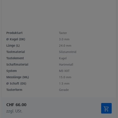
Produktart
Taster
Ø Kugel (DK)
3.0 mm
Länge (L)
24.0 mm
Tastmaterial
Siliziumnitrid
Tastelement
Kugel
Schaftmaterial
Hartmetall
System
M3 XXT
Messlänge (ML)
15.0 mm
Ø Schaft (DS)
1.5 mm
Tasterform
Gerade
CHF 66.00
zzgl. USt.