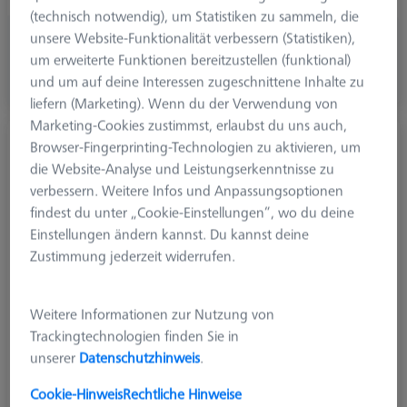
(technisch notwendig), um Statistiken zu sammeln, die
unsere Website-Funktionalität verbessern (Statistiken),
CHF 66.00
um erweiterte Funktionen bereitzustellen (funktional)
zzgl. USt.
und um auf deine Interessen zugeschnittene Inhalte zu
In Kürze Verfügbar
liefern (Marketing). Wenn du der Verwendung von
Marketing-Cookies zustimmst, erlaubst du uns auch,
Taster gerade M3 XXT, DK3 L37
Browser-Fingerprinting-Technologien zu aktivieren, um
626103-0355-037
die Website-Analyse und Leistungserkenntnisse zu
verbessern. Weitere Infos und Anpassungsoptionen
findest du unter „Cookie-Einstellungen“, wo du deine
Einstellungen ändern kannst. Du kannst deine
Zustimmung jederzeit widerrufen.
Weitere Informationen zur Nutzung von
Trackingtechnologien finden Sie in
unserer
Datenschutzhinweis
.
Cookie-Hinweis
Rechtliche Hinweise