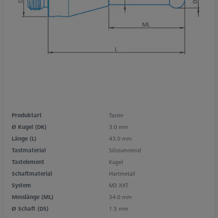
Produktart
Taster
Ø Kugel (DK)
3.0 mm
Länge (L)
43.0 mm
Tastmaterial
Siliziumnitrid
Tastelement
Kugel
Schaftmaterial
Hartmetall
System
M3 XXT
Messlänge (ML)
34.0 mm
Ø Schaft (DS)
1.5 mm