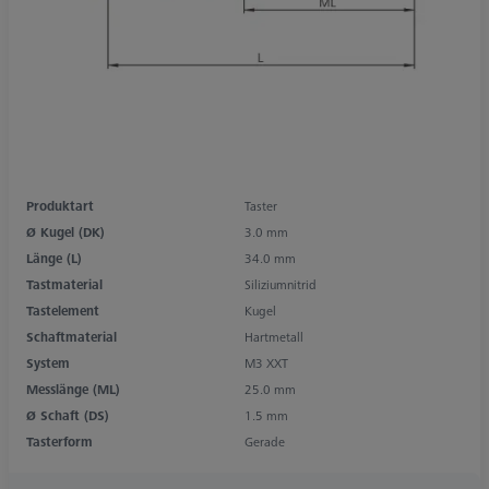
Produktart
Taster
Ø Kugel (DK)
3.0 mm
Länge (L)
34.0 mm
Tastmaterial
Siliziumnitrid
Tastelement
Kugel
Schaftmaterial
Hartmetall
System
M3 XXT
Messlänge (ML)
25.0 mm
Ø Schaft (DS)
1.5 mm
Tasterform
Gerade