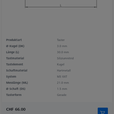
Produktart
Taster
Ø Kugel (DK)
3.0 mm
Länge (L)
30.0 mm
Tastmaterial
Siliziumnitrid
Tastelement
Kugel
Schaftmaterial
Hartmetall
System
M3 XXT
Messlänge (ML)
21.0 mm
Ø Schaft (DS)
1.5 mm
Tasterform
Gerade
CHF 66.00