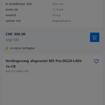
Ø Grundkörper (DG)
20.0 mm
Breite (B)
11.0 mm
Gewicht
47.0 g
System Out
Kegelaufnahme
CHF 300.00
zzgl. USt.
In Kürze Verfügbar
Verlängerung abgesetzt M5 Pro-DG20-L405-
1x-CR
626107-4405-105