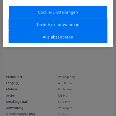
Cookie-Einstellungen
Technisch notwendige
Alle akzeptieren
Produktart
Verlängerung
Länge (L)
450.0 mm
Material
Kohlefaser
System
M5 Pro
Messlänge (ML)
50.0 mm
Anwendung
Verlängern
Ø Grundkörper (DG)
20.0 mm