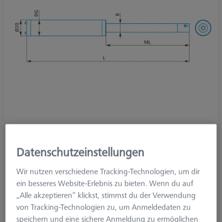
Produktart
Verlängerung
Datenschutzeinstellungen
Länge (L)
485.0 mm
Material
Kohlefaser
Wir nutzen verschiedene Tracking-Technologien, um dir
System
M5 Pro
ein besseres Website-Erlebnis zu bieten. Wenn du auf
Messlänge (ML)
85.0 mm
„Alle akzeptieren“ klickst, stimmst du der Verwendung
Anwendung
Verlängern
von Tracking-Technologien zu, um Anmeldedaten zu
Ø Grundkörper (DG)
20.0 mm
speichern und eine sichere Anmeldung zu ermöglichen