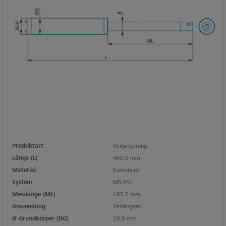
Produktart
Verlängerung
Länge (L)
465.0 mm
Material
Kohlefaser
System
M5 Pro
Messlänge (ML)
165.0 mm
Anwendung
Verlängern
Ø Grundkörper (DG)
20.0 mm