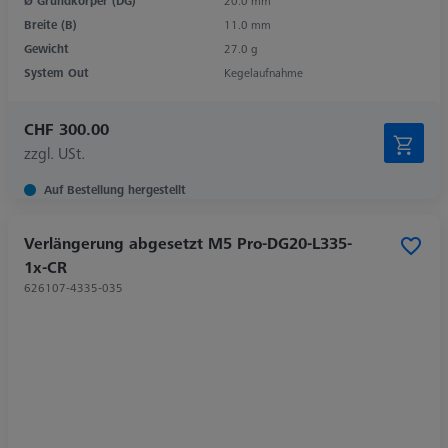
Ø Grundkörper (DG)
20.0 mm
Breite (B)
11.0 mm
Gewicht
27.0 g
System Out
Kegelaufnahme
CHF 300.00
zzgl. USt.
Auf Bestellung hergestellt
Verlängerung abgesetzt M5 Pro-DG20-L335-
1x-CR
626107-4335-035