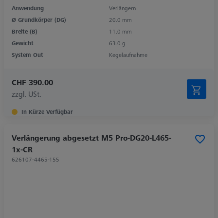
Anwendung
Verlängern
Ø Grundkörper (DG)
20.0 mm
Breite (B)
11.0 mm
Gewicht
63.0 g
System Out
Kegelaufnahme
CHF 390.00
zzgl. USt.
In Kürze Verfügbar
Verlängerung abgesetzt M5 Pro-DG20-L465-
1x-CR
626107-4465-155