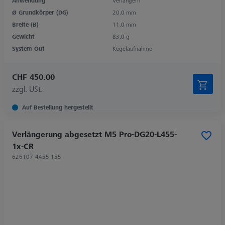
Anwendung
Verlängern
Ø Grundkörper (DG)
20.0 mm
Breite (B)
11.0 mm
Gewicht
83.0 g
System Out
Kegelaufnahme
CHF 450.00
zzgl. USt.
Auf Bestellung hergestellt
Verlängerung abgesetzt M5 Pro-DG20-L455-
1x-CR
626107-4455-155