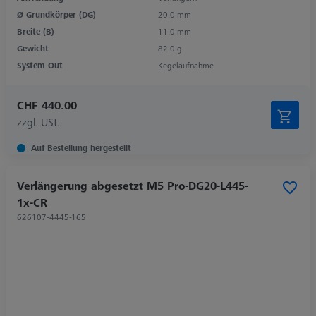
Ø Grundkörper (DG)
20.0 mm
Breite (B)
11.0 mm
Gewicht
82.0 g
System Out
Kegelaufnahme
CHF 440.00
zzgl. USt.
Auf Bestellung hergestellt
Verlängerung abgesetzt M5 Pro-DG20-L445-
1x-CR
626107-4445-165