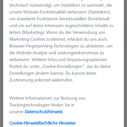
Breite (B)
11.0 mm
(technisch notwendig), um Statistiken zu sammeln, die
Gewicht
95.0 g
unsere Website-Funktionalität verbessern (Statistiken),
System Out
Kegelaufnahme
um erweiterte Funktionen bereitzustellen (funktional)
und um auf deine Interessen zugeschnittene Inhalte zu
liefern (Marketing). Wenn du der Verwendung von
CHF 470.00
Marketing-Cookies zustimmst, erlaubst du uns auch,
zzgl. USt.
Browser-Fingerprinting-Technologien zu aktivieren, um
Auf Bestellung hergestellt
die Website-Analyse und Leistungserkenntnisse zu
verbessern. Weitere Infos und Anpassungsoptionen
Verlängerung abgesetzt M5 Pro-DG20-L450-
findest du unter „Cookie-Einstellungen“, wo du deine
1x-CR
Einstellungen ändern kannst. Du kannst deine
626107-4450-050
Zustimmung jederzeit widerrufen.
Weitere Informationen zur Nutzung von
Trackingtechnologien finden Sie in
unserer
Datenschutzhinweis
.
Cookie-Hinweis
Rechtliche Hinweise