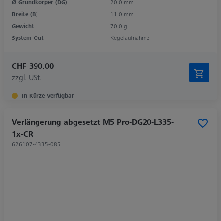
Ø Grundkörper (DG)
20.0 mm
Breite (B)
11.0 mm
Gewicht
70.0 g
System Out
Kegelaufnahme
CHF 390.00
zzgl. USt.
In Kürze Verfügbar
Verlängerung abgesetzt M5 Pro-DG20-L335-
1x-CR
626107-4335-085