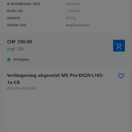
Ø Grundkörper (DG)
20.0 mm
Breite (B)
11.0 mm
Gewicht
53.0 g
System Out
Kegelaufnahme
CHF 330.00
zzgl. USt.
Verfügbar
Verlängerung abgesetzt M5 Pro-DG20-L165-
1x-CR
626107-4165-045