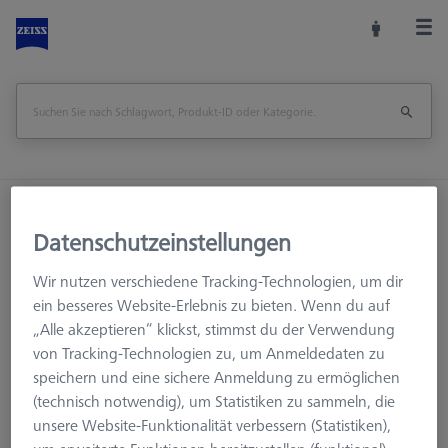
Startseite
Messkopfzubehör
KMG Taster
Datenschutzeinstellungen
M3 XXT
Diamond!Scan®
Diamond!Scan® pure
Wir nutzen verschiedene Tracking-Technologien, um dir
ein besseres Website-Erlebnis zu bieten. Wenn du auf
„Alle akzeptieren“ klickst, stimmst du der Verwendung
von Tracking-Technologien zu, um Anmeldedaten zu
speichern und eine sichere Anmeldung zu ermöglichen
(technisch notwendig), um Statistiken zu sammeln, die
unsere Website-Funktionalität verbessern (Statistiken),
Ø Kugel (DK)
Länge (L)
Messlänge (ML)