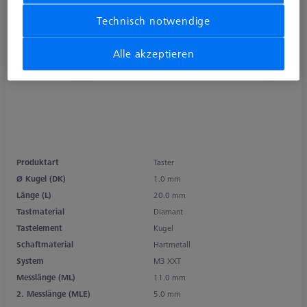
Technisch notwendige
Alle akzeptieren
Produktart
Taster
Ø Kugel (DK)
1.0 mm
Länge (L)
20.0 mm
Tastmaterial
Diamant
Tastelement
Kugel
Schaftmaterial
Hartmetall
System
M3 XXT
Messlänge (ML)
11.0 mm
2. Messlänge (MLE)
5.0 mm