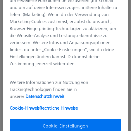
um erweiterte Funktionen bereitzustellen (funktional)
und um auf deine Interessen zugeschnittene Inhalte zu
Mehr Filter
liefern (Marketing). Wenn du der Verwendung von
Marketing-Cookies zustimmst, erlaubst du uns auch,
Browser-Fingerprinting-Technologien zu aktivieren, um
die Website-Analyse und Leistungserkenntnisse zu
verbessern. Weitere Infos und Anpassungsoptionen
findest du unter „Cookie-Einstellungen“, wo du deine
Taster abgesetzt M3 XXT, DK1 L20 D!S pure
Einstellungen ändern kannst. Du kannst deine
Zustimmung jederzeit widerrufen.
626113-0109-020
Weitere Informationen zur Nutzung von
Trackingtechnologien finden Sie in
unserer
Datenschutzhinweis
.
Cookie-Hinweis
Rechtliche Hinweise
Cookie-Einstellungen