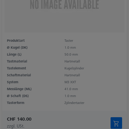
Produktart
Taster
Ø Kugel (DK)
1.0 mm
Länge (L)
50.0 mm
Tastmaterial
Hartmetall
Tastelement
Kugelzylinder
Schaftmaterial
Hartmetall
System
M3 XXT
Messlänge (ML)
41.0 mm
Ø Schaft (DS)
1.0 mm
Tasterform
Zylindertaster
CHF 140.00
zzgl. USt.