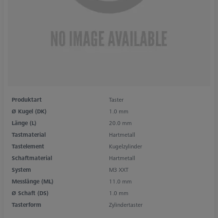
Produktart
Taster
Ø Kugel (DK)
1.0 mm
Länge (L)
20.0 mm
Tastmaterial
Hartmetall
Tastelement
Kugelzylinder
Schaftmaterial
Hartmetall
System
M3 XXT
Messlänge (ML)
11.0 mm
Ø Schaft (DS)
1.0 mm
Tasterform
Zylindertaster