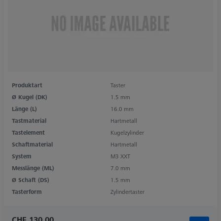
Produktart
Taster
Ø Kugel (DK)
1.5 mm
Länge (L)
16.0 mm
Tastmaterial
Hartmetall
Tastelement
Kugelzylinder
Schaftmaterial
Hartmetall
System
M3 XXT
Messlänge (ML)
7.0 mm
Ø Schaft (DS)
1.5 mm
Tasterform
Zylindertaster
CHF 130.00