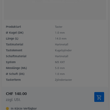
Produktart
Taster
Ø Kugel (DK)
1.0 mm
Länge (L)
14.0 mm
Tastmaterial
Hartmetall
Tastelement
Kugelzylinder
Schaftmaterial
Hartmetall
System
M3 XXT
Messlänge (ML)
5.0 mm
Ø Schaft (DS)
1.0 mm
Tasterform
Zylindertaster
CHF 140.00
zzgl. USt.
In Kürze Verfügbar