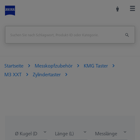
Startseite
Messkopfzubehör
KMG Taster
M3 XXT
Zylindertaster
Ø Kugel (DK)
Länge (L)
Messlänge (ML)