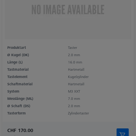
Produktart
Taster
Ø Kugel (DK)
2.0 mm
Länge (L)
16.0 mm
Tastmaterial
Hartmetall
Tastelement
Kugelzylinder
Schaftmaterial
Hartmetall
System
M3 XXT
Messlänge (ML)
7.0 mm
Ø Schaft (DS)
2.0 mm
Tasterform
Zylindertaster
CHF 170.00