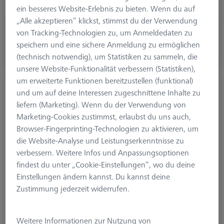
Tasterform
Zylindertaster
ein besseres Website-Erlebnis zu bieten. Wenn du auf
„Alle akzeptieren“ klickst, stimmst du der Verwendung
CHF 190.00
von Tracking-Technologien zu, um Anmeldedaten zu
zzgl. USt.
speichern und eine sichere Anmeldung zu ermöglichen
(technisch notwendig), um Statistiken zu sammeln, die
Verfügbar
unsere Website-Funktionalität verbessern (Statistiken),
um erweiterte Funktionen bereitzustellen (funktional)
Zylindertaster M3 XXT, DK1 L35,5
und um auf deine Interessen zugeschnittene Inhalte zu
626113-5000-180
liefern (Marketing). Wenn du der Verwendung von
Marketing-Cookies zustimmst, erlaubst du uns auch,
Browser-Fingerprinting-Technologien zu aktivieren, um
die Website-Analyse und Leistungserkenntnisse zu
verbessern. Weitere Infos und Anpassungsoptionen
findest du unter „Cookie-Einstellungen“, wo du deine
Einstellungen ändern kannst. Du kannst deine
Zustimmung jederzeit widerrufen.
Weitere Informationen zur Nutzung von