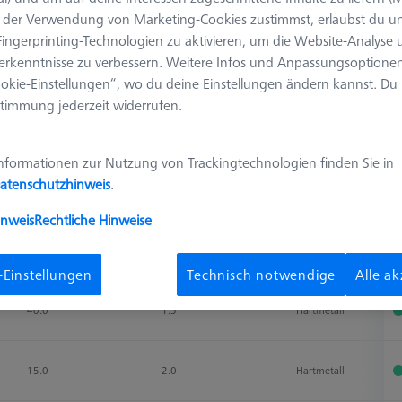
der Verwendung von Marketing-Cookies zustimmst, erlaubst du un
ingerprinting-Technologien zu aktivieren, um die Website-Analyse
Ergebnisse sortieren
erkenntnisse zu verbessern. Weitere Infos und Anpassungsoptionen
Verfügbarkeit
okie-Einstellungen“, wo du deine Einstellungen ändern kannst. Du
timmung jederzeit widerrufen.
Messlänge (ML)
Ø Schaft (DS)
Tastmaterial
V
nformationen zur Nutzung von Trackingtechnologien finden Sie in
Messlänge (ML)
Ø Schaft (DS)
Tastmaterial
V
atenschutzhinweis
.
25.0
1.0
Hartmetall
inweis
Rechtliche Hinweise
40.0
1.0
Hartmetall
-Einstellungen
Technisch notwendige
Alle a
40.0
1.5
Hartmetall
15.0
2.0
Hartmetall