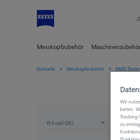
Messkopfzubehör
Maschinenzubehö
Startseite
Messkopfzubehör
KMG Taster
Daten
Wir nutze
bieten. W
Tracking
Ø Kugel (DK)
Länge (L)
zu ermögl
Funktiona
(funktion