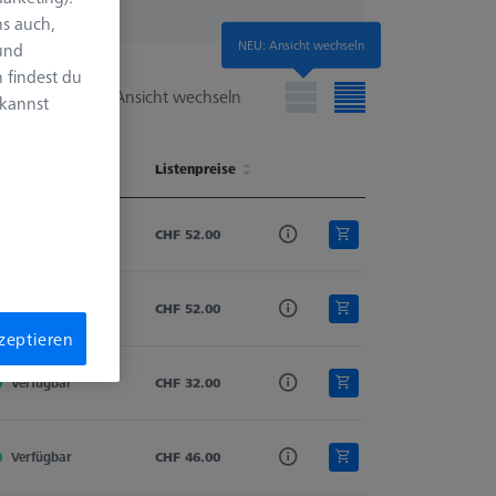
s auch,
NEU: Ansicht wechseln
 und
 findest du
Ansicht wechseln
 kannst
erfügbarkeit
Schaftmaterial
Listenpreise
Tastelement
Tasterform
erfügbarkeit
Schaftmaterial
Listenpreise
Tastelement
Tasterform
Verfügbar
Hartmetall
CHF 52.00
Zylinder
Zylindertaster
Verfügbar
Hartmetall
CHF 52.00
Zylinder
Zylindertaster
kzeptieren
Verfügbar
Hartmetall
CHF 32.00
Zylinder
Zylindertaster
Verfügbar
Hartmetall
CHF 46.00
Zylinder
Zylindertaster