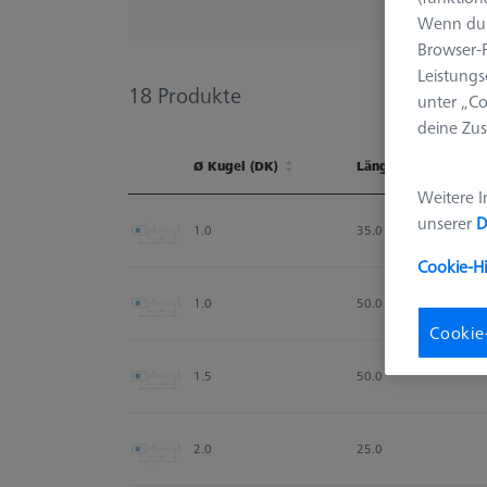
Wenn du 
Browser-F
Leistungs
18
Produkte
unter „Co
deine Zus
Ø Kugel (DK)
Länge (L)
Weitere I
Ø Kugel (DK)
Länge (L)
unserer
D
1.0
35.0
Cookie-H
1.0
50.0
Cookie
1.5
50.0
2.0
25.0