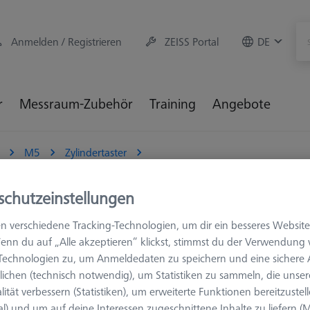
Anmelden / Registrieren
ZEISS Portal
DE
r
Messraum-Zubehör
Training
Angebote
M5
Zylindertaster
schutzeinstellungen
n verschiedene Tracking-Technologien, um dir ein besseres Website
enn du auf „Alle akzeptieren“ klickst, stimmst du der Verwendung
-Technologien zu, um Anmeldedaten zu speichern und eine sicher
Messlänge (ML)
Ø Schaft (DS)
ichen (technisch notwendig), um Statistiken zu sammeln, die unser
lität verbessern (Statistiken), um erweiterte Funktionen bereitzustel
al) und um auf deine Interessen zugeschnittene Inhalte zu liefern (M