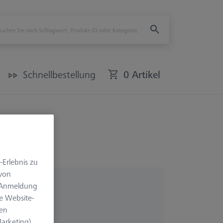
Schnellbestellung
0 Artikel
-Erlebnis zu
 von
e Anmeldung
e Website-
len
arketing).