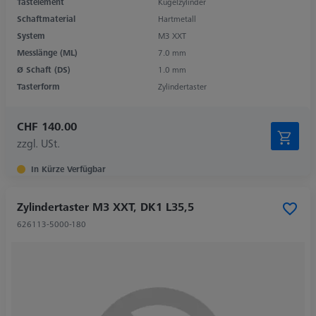
Tastelement
Kugelzylinder
Schaftmaterial
Hartmetall
System
M3 XXT
Messlänge (ML)
7.0 mm
Ø Schaft (DS)
1.0 mm
Tasterform
Zylindertaster
CHF 140.00
zzgl. USt.
In Kürze Verfügbar
Zylindertaster M3 XXT, DK1 L35,5
626113-5000-180