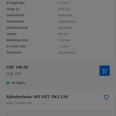
Ø Kugel (DK)
1.0 mm
Länge (L)
20.0 mm
Tastmaterial
Hartmetall
Tastelement
Kugelzylinder
Schaftmaterial
Hartmetall
System
M3 XXT
Messlänge (ML)
11.0 mm
Ø Schaft (DS)
1.0 mm
Tasterform
Zylindertaster
CHF 140.00
zzgl. USt.
Verfügbar
Zylindertaster M3 XXT, DK2 L16
626113-5000-199