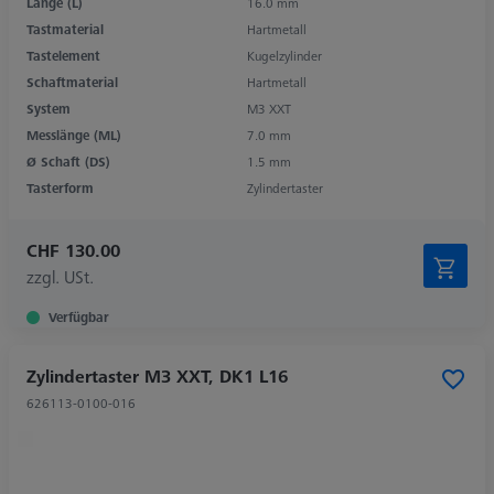
Länge (L)
16.0 mm
Tastmaterial
Hartmetall
Tastelement
Kugelzylinder
Schaftmaterial
Hartmetall
System
M3 XXT
Messlänge (ML)
7.0 mm
Ø Schaft (DS)
1.5 mm
Tasterform
Zylindertaster
CHF 130.00
zzgl. USt.
Verfügbar
Zylindertaster M3 XXT, DK1 L16
626113-0100-016