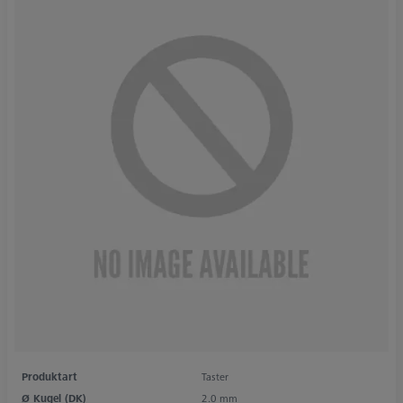
Produktart
Taster
Ø Kugel (DK)
2.0 mm