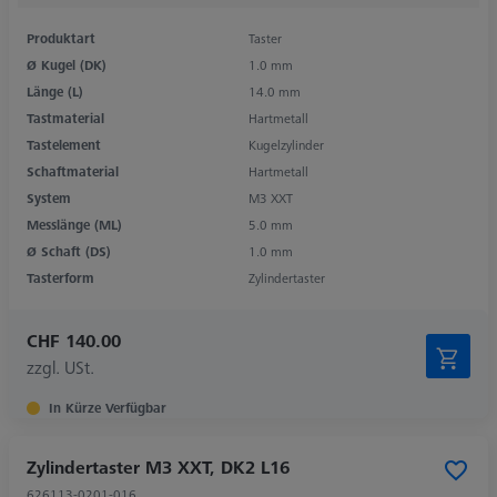
Produktart
Taster
Ø Kugel (DK)
1.0 mm
Länge (L)
14.0 mm
Tastmaterial
Hartmetall
Tastelement
Kugelzylinder
Schaftmaterial
Hartmetall
System
M3 XXT
Messlänge (ML)
5.0 mm
Ø Schaft (DS)
1.0 mm
Tasterform
Zylindertaster
CHF 140.00
zzgl. USt.
In Kürze Verfügbar
Zylindertaster M3 XXT, DK2 L16
626113-0201-016