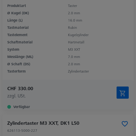
Produktart
Taster
Ø Kugel (DK)
2.0 mm
Länge (L)
16.0 mm
Tastmaterial
Rubin
Tastelement
Kugelzylinder
Schaftmaterial
Hartmetall
System
M3 XXT
Messlänge (ML)
7.0 mm
Ø Schaft (DS)
2.0 mm
Tasterform
Zylindertaster
CHF 330.00
zzgl. USt.
Verfügbar
Zylindertaster M3 XXT, DK1 L50
626113-5000-227