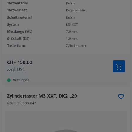
Tastmaterial
Rubin
Tastelement
Kugelzylinder
Schaftmaterial
Rubin
System
M3 XXT
Messlänge (ML)
7.0 mm
Ø Schaft (DS)
1.0 mm
Tasterform
Zylindertaster
CHF 150.00
zzgl. USt.
Verfügbar
Zylindertaster M3 XXT, DK2 L29
626113-5000-047