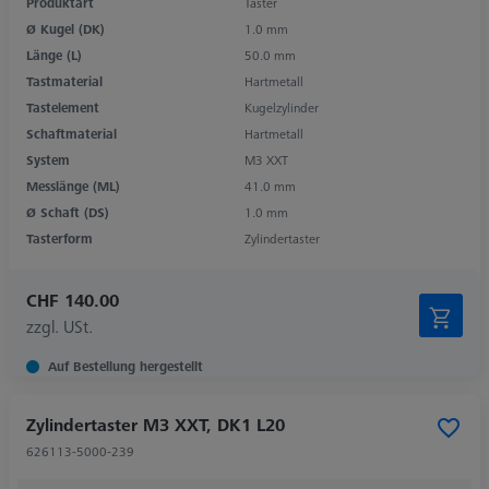
Produktart
Taster
Ø Kugel (DK)
1.0 mm
Länge (L)
50.0 mm
Tastmaterial
Hartmetall
Tastelement
Kugelzylinder
Schaftmaterial
Hartmetall
System
M3 XXT
Messlänge (ML)
41.0 mm
Ø Schaft (DS)
1.0 mm
Tasterform
Zylindertaster
CHF 140.00
zzgl. USt.
Auf Bestellung hergestellt
Zylindertaster M3 XXT, DK1 L20
626113-5000-239