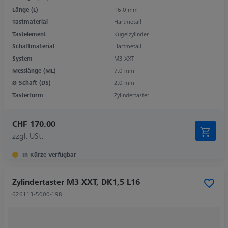
Länge (L)
16.0 mm
Tastmaterial
Hartmetall
Tastelement
Kugelzylinder
Schaftmaterial
Hartmetall
System
M3 XXT
Messlänge (ML)
7.0 mm
Ø Schaft (DS)
2.0 mm
Tasterform
Zylindertaster
CHF 170.00
zzgl. USt.
In Kürze Verfügbar
Zylindertaster M3 XXT, DK1,5 L16
626113-5000-198