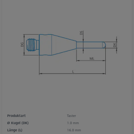
Produktart
Taster
Ø Kugel (DK)
1.0 mm
Länge (L)
16.0 mm