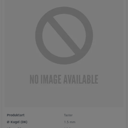
Produktart
Taster
Ø Kugel (DK)
1.5 mm