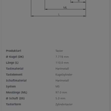
Produktart
Taster
Ø Kugel (DK)
7.778 mm
Länge (L)
110.0 mm
Tastmaterial
Hartmetall
Tastelement
Kugelzylinder
Schaftmaterial
Hartmetall
System
M5
Messlänge (ML)
97.0 mm
Ø Schaft (DS)
5.0 mm
Tasterform
Zylindertaster