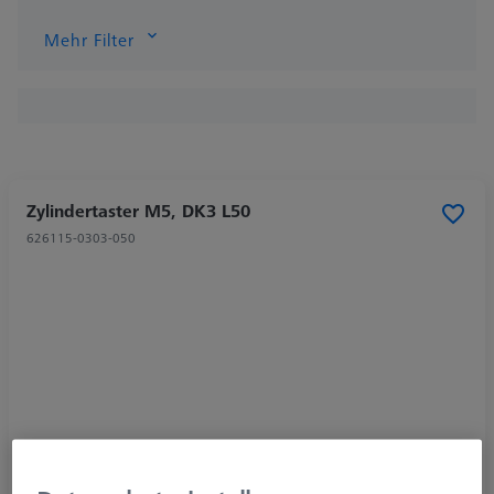
Mehr Filter
Zylindertaster M5, DK3 L50
626115-0303-050