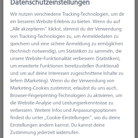
Datenschutzeinstellungen
Wir nutzen verschiedene Tracking-Technologien, um dir
ein besseres Website-Erlebnis zu bieten. Wenn du auf
„Alle akzeptieren“ klickst, stimmst du der Verwendung
von Tracking-Technologien zu, um Anmeldedaten zu
speichern und eine sichere Anmeldung zu ermöglichen
(technisch notwendig), um Statistiken zu sammeln, die
unsere Website-Funktionalität verbessern (Statistiken),
um erweiterte Funktionen bereitzustellen (funktional)
und um auf deine Interessen zugeschnittene Inhalte zu
Produktart
Taster
liefern (Marketing). Wenn du der Verwendung von
Ø Kugel (DK)
3.0 mm
Marketing-Cookies zustimmst, erlaubst du uns auch,
Länge (L)
50.0 mm
Browser-Fingerprinting-Technologien zu aktivieren, um
Tastmaterial
Hartmetall
die Website-Analyse und Leistungserkenntnisse zu
Tastelement
Kugelzylinder
verbessern. Weitere Infos und Anpassungsoptionen
Schaftmaterial
Hartmetall
findest du unter „Cookie-Einstellungen“, wo du deine
System
M5
Einstellungen ändern kannst. Du kannst deine
Messlänge (ML)
40.0 mm
Zustimmung jederzeit widerrufen.
Ø Schaft (DS)
1.5 mm