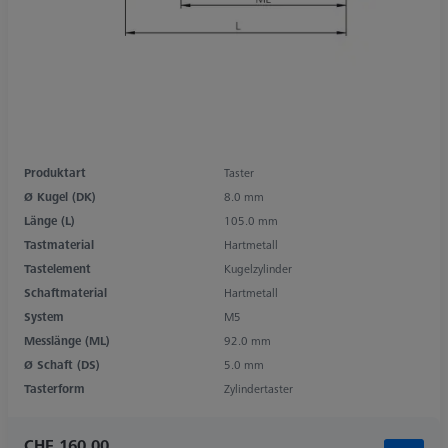
Produktart
Taster
Ø Kugel (DK)
8.0 mm
Länge (L)
105.0 mm
Tastmaterial
Hartmetall
Tastelement
Kugelzylinder
Schaftmaterial
Hartmetall
System
M5
Messlänge (ML)
92.0 mm
Ø Schaft (DS)
5.0 mm
Tasterform
Zylindertaster
CHF 160.00