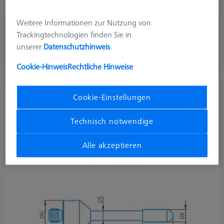
Tasterform
Zylindertaster
Weitere Informationen zur Nutzung von
CHF 190.00
Trackingtechnologien finden Sie in
zzgl. USt.
unserer
Datenschutzhinweis
.
Verfügbar
Cookie-Hinweis
Rechtliche Hinweise
Zylindertaster M5, DK0,6 L50
Cookie-Einstellungen
626115-5000-915
Technisch notwendige
Alle akzeptieren