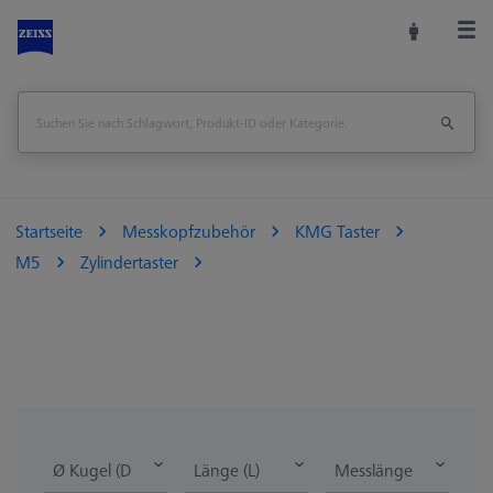
Startseite
Messkopfzubehör
KMG Taster
M5
Zylindertaster
Ø Kugel (DK)
Länge (L)
Messlänge (ML)