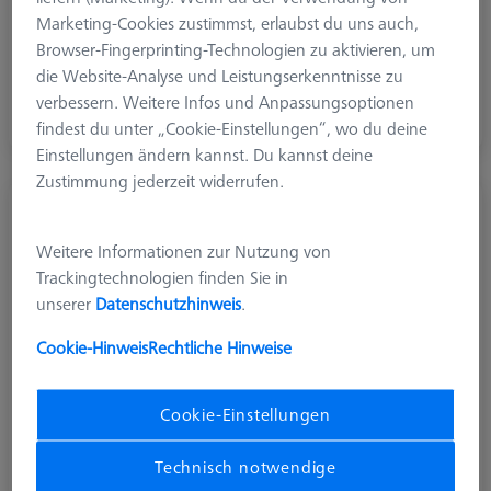
Diamond!Scan®
Marketing-Cookies zustimmst, erlaubst du uns auch,
Browser-Fingerprinting-Technologien zu aktivieren, um
Diamant- und diamantbeschichteter Taster zum Scannen
die Website-Analyse und Leistungserkenntnisse zu
von weichen Aluminiumoberflächen und harten
verbessern. Weitere Infos und Anpassungsoptionen
(abrasiven) Materialien
findest du unter „Cookie-Einstellungen“, wo du deine
Einstellungen ändern kannst. Du kannst deine
Zustimmung jederzeit widerrufen.
Weitere Informationen zur Nutzung von
Trackingtechnologien finden Sie in
unserer
Datenschutzhinweis
.
Cookie-Hinweis
Rechtliche Hinweise
Cookie-Einstellungen
Technisch notwendige