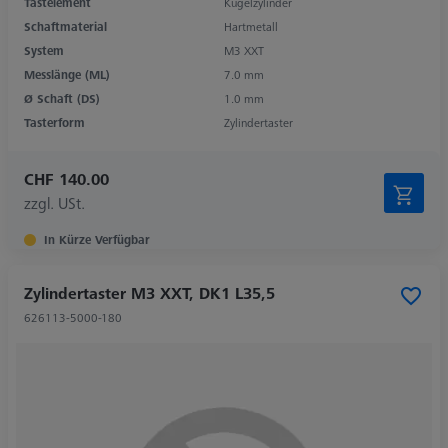
Tastelement
Kugelzylinder
Schaftmaterial
Hartmetall
System
M3 XXT
Messlänge (ML)
7.0 mm
Ø Schaft (DS)
1.0 mm
Tasterform
Zylindertaster
CHF 140.00
zzgl. USt.
In Kürze Verfügbar
Zylindertaster M3 XXT, DK1 L35,5
626113-5000-180