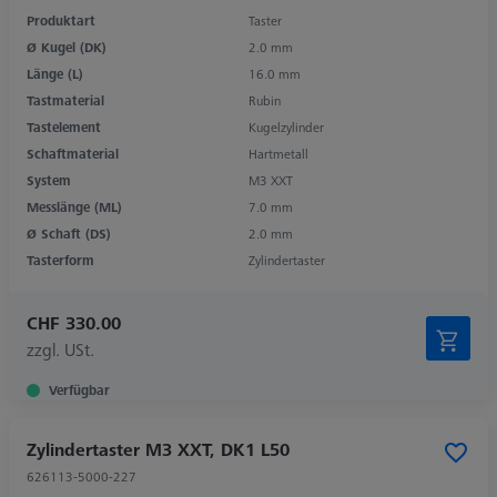
Produktart
Taster
Ø Kugel (DK)
2.0 mm
Länge (L)
16.0 mm
Tastmaterial
Rubin
Tastelement
Kugelzylinder
Schaftmaterial
Hartmetall
System
M3 XXT
Messlänge (ML)
7.0 mm
Ø Schaft (DS)
2.0 mm
Tasterform
Zylindertaster
CHF 330.00
zzgl. USt.
Verfügbar
Zylindertaster M3 XXT, DK1 L50
626113-5000-227