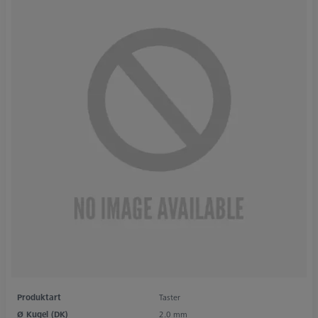
Produktart
Taster
Ø Kugel (DK)
2.0 mm