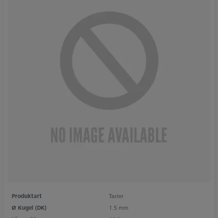
Produktart
Taster
Ø Kugel (DK)
1.5 mm