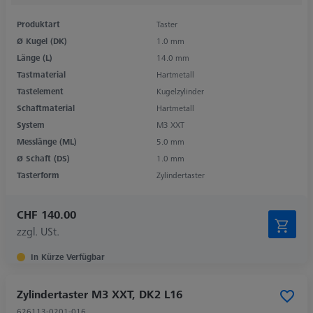
Produktart
Taster
Ø Kugel (DK)
1.0 mm
Länge (L)
14.0 mm
Tastmaterial
Hartmetall
Tastelement
Kugelzylinder
Schaftmaterial
Hartmetall
System
M3 XXT
Messlänge (ML)
5.0 mm
Ø Schaft (DS)
1.0 mm
Tasterform
Zylindertaster
CHF 140.00
zzgl. USt.
In Kürze Verfügbar
Zylindertaster M3 XXT, DK2 L16
626113-0201-016