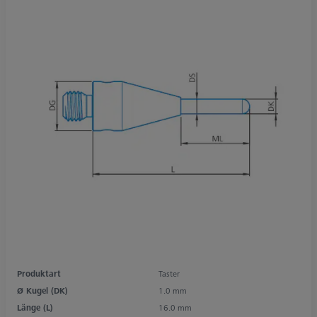
Produktart
Taster
Ø Kugel (DK)
1.0 mm
Länge (L)
16.0 mm