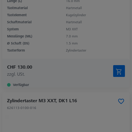
Länge (L)
16.0 mm
Tastmaterial
Hartmetall
Tastelement
Kugelzylinder
Schaftmaterial
Hartmetall
System
M3 XXT
Messlänge (ML)
7.0 mm
Ø Schaft (DS)
1.5 mm
Tasterform
Zylindertaster
CHF 130.00
zzgl. USt.
Verfügbar
Zylindertaster M3 XXT, DK1 L16
626113-0100-016