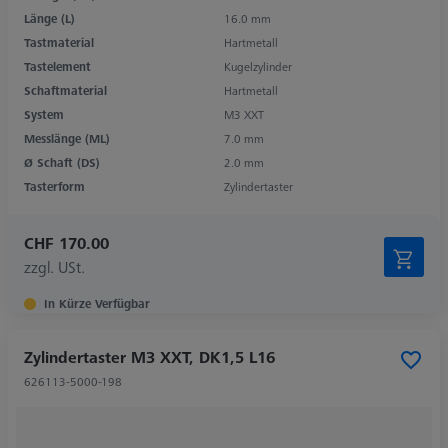
Länge (L)
16.0 mm
Tastmaterial
Hartmetall
Tastelement
Kugelzylinder
Schaftmaterial
Hartmetall
System
M3 XXT
Messlänge (ML)
7.0 mm
Ø Schaft (DS)
2.0 mm
Tasterform
Zylindertaster
CHF 170.00
zzgl. USt.
In Kürze Verfügbar
Zylindertaster M3 XXT, DK1,5 L16
626113-5000-198