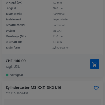
Ø Kugel (DK)
1.0 mm
Länge (L)
20.0 mm
Tastmaterial
Hartmetall
Tastelement
Kugelzylinder
Schaftmaterial
Hartmetall
System
M3 XXT
Messlänge (ML)
11.0 mm
Ø Schaft (DS)
1.0 mm
Tasterform
Zylindertaster
CHF 140.00
zzgl. USt.
Verfügbar
Zylindertaster M3 XXT, DK2 L16
626113-5000-199