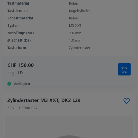
Tastmaterial
Rubin
Tastelement
Kugelzylinder
Schaftmaterial
Rubin
System
M3 XXT
Messlänge (ML)
7.0 mm
Ø Schaft (DS)
1.0 mm
Tasterform
Zylindertaster
CHF 150.00
zzgl. USt.
Verfügbar
Zylindertaster M3 XXT, DK2 L29
626113-5000-047