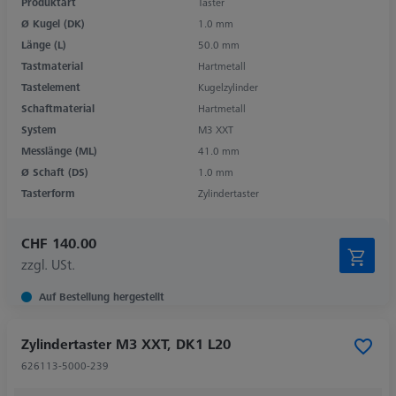
Produktart
Taster
Ø Kugel (DK)
1.0 mm
Länge (L)
50.0 mm
Tastmaterial
Hartmetall
Tastelement
Kugelzylinder
Schaftmaterial
Hartmetall
System
M3 XXT
Messlänge (ML)
41.0 mm
Ø Schaft (DS)
1.0 mm
Tasterform
Zylindertaster
CHF 140.00
zzgl. USt.
Auf Bestellung hergestellt
Zylindertaster M3 XXT, DK1 L20
626113-5000-239