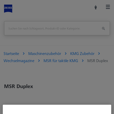
Startseite
Maschinenzubehör
KMG Zubehör
Wechselmagazine
MSR für taktile KMG
MSR Duplex
MSR Duplex
MSR duplex für CenterMax