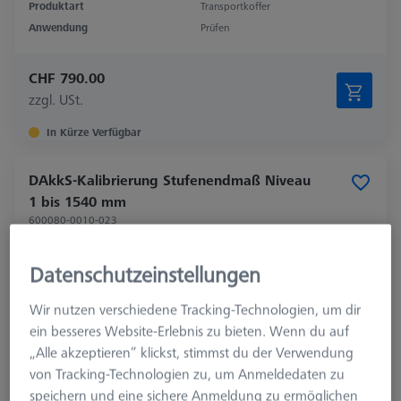
Produktart
Transportkoffer
Anwendung
Prüfen
CHF 790.00
zzgl. USt.
In Kürze Verfügbar
DAkkS-Kalibrierung Stufenendmaß Niveau
1 bis 1540 mm
600080-0010-023
Datenschutzeinstellungen
Wir nutzen verschiedene Tracking-Technologien, um dir
ein besseres Website-Erlebnis zu bieten. Wenn du auf
„Alle akzeptieren“ klickst, stimmst du der Verwendung
von Tracking-Technologien zu, um Anmeldedaten zu
speichern und eine sichere Anmeldung zu ermöglichen