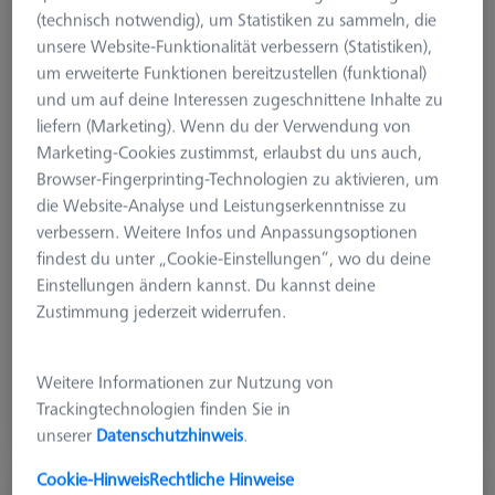
(technisch notwendig), um Statistiken zu sammeln, die
unsere Website-Funktionalität verbessern (Statistiken),
um erweiterte Funktionen bereitzustellen (funktional)
und um auf deine Interessen zugeschnittene Inhalte zu
liefern (Marketing). Wenn du der Verwendung von
Marketing-Cookies zustimmst, erlaubst du uns auch,
Browser-Fingerprinting-Technologien zu aktivieren, um
die Website-Analyse und Leistungserkenntnisse zu
verbessern. Weitere Infos und Anpassungsoptionen
findest du unter „Cookie-Einstellungen“, wo du deine
Produktart
Kalibrierung
Einstellungen ändern kannst. Du kannst deine
Anwendung
Kalibrieren
Zustimmung jederzeit widerrufen.
CHF 2,660.00
Weitere Informationen zur Nutzung von
zzgl. USt.
Trackingtechnologien finden Sie in
Längere Lieferzeit
unserer
Datenschutzhinweis
.
Cookie-Hinweis
Rechtliche Hinweise
CALYPSO KMG-RT-Check, BasLic, PC