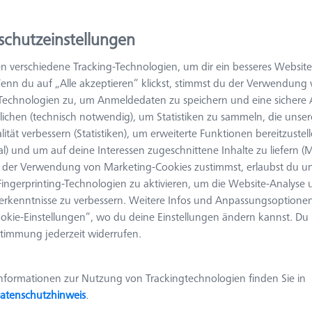
ordinatenmessgeräte nach
VDI/VDE 2617 Blatt 5 und DIN EN I
ozesseignung zu ermitteln, sind zudem
VDA 5 bzw. VDI/VDE 2617
schutzeinstellungen
ur Prüfung für Konturenmessgeräte nach
VDI/VDE-Richtlinie 262
n verschiedene Tracking-Technologien, um dir ein besseres Website
ieelemente lässt sich die Messunsicherheit nach
ISO 15530
ermitt
enn du auf „Alle akzeptieren“ klickst, stimmst du der Verwendung
lche Grundeinstellung des Messgeräts nach Norm ist einmal jährlich 
-Technologien zu, um Anmeldedaten zu speichern und eine sicher
l an der Genauigkeit bestehen, beispielsweise nach Temperaturs
ichen (technisch notwendig), um Statistiken zu sammeln, die unser
rächtigungen.
lität verbessern (Statistiken), um erweiterte Funktionen bereitzustel
al) und um auf deine Interessen zugeschnittene Inhalte zu liefern (M
der Verwendung von Marketing-Cookies zustimmst, erlaubst du un
Ergebnisse sortier
ingerprinting-Technologien zu aktivieren, um die Website-Analyse
odukte
Empfohlen
erkenntnisse zu verbessern. Weitere Infos und Anpassungsoptionen
okie-Einstellungen“, wo du deine Einstellungen ändern kannst. Du
timmung jederzeit widerrufen.
DAkkS-Kalibrierung Contour-Check
600332-9230-100
nformationen zur Nutzung von Trackingtechnologien finden Sie in
Produktart
Kalibrierung
Länge (L)
28.0 mm
atenschutzhinweis
.
Anwendung
Kalibrieren