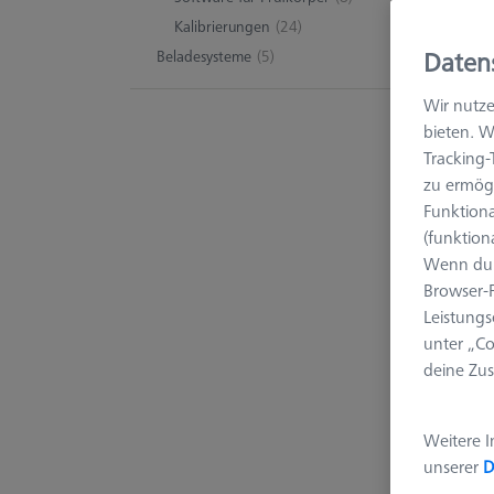
für Ko
Kalibrierungen
(24)
Prüfpr
Daten
Beladesysteme
(5)
Auch z
Wir nutze
Geometr
bieten. W
Eine so
Tracking
Zweife
zu ermögl
Beeint
Funktiona
(funktion
Wenn du 
Browser-F
44 Pr
Leistungs
unter „Co
deine Zus
Weitere I
unserer
D