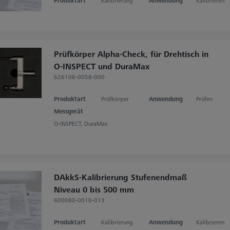
Produktart
Kalibrierung
Anwendung
Kalibrieren
Prüfkörper Alpha-Check, für Drehtisch in
O-INSPECT und DuraMax
626106-0058-000
Produktart
Prüfkörper
Anwendung
Prüfen
Messgerät
O-INSPECT, DuraMax
DAkkS-Kalibrierung Stufenendmaß
Niveau 0 bis 500 mm
600080-0010-013
Produktart
Kalibrierung
Anwendung
Kalibrieren