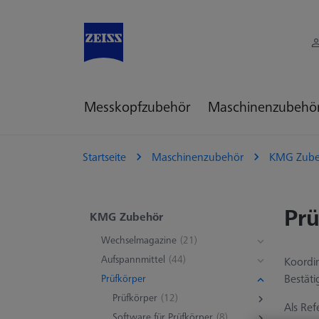
Messkopfzubehör
Maschinenzubehö
Startseite
Maschinenzubehör
KMG Zube
Prü
KMG Zubehör
Wechselmagazine
(21)
Aufspannmittel
(44)
Koordi
Bestäti
Prüfkörper
Prüfkörper
(12)
Als Re
Software für Prüfkörper
(8)