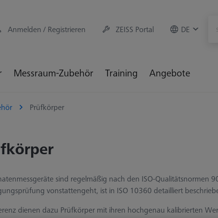
Anmelden / Registrieren
ZEISS Portal
DE
r
Messraum-Zubehör
Training
Angebote
hör
Prüfkörper
fkörper
natenmessgeräte sind regelmäßig nach den ISO-Qualitätsnormen 
gungsprüfung vonstattengeht, ist in ISO 10360 detailliert beschrieb
ferenz dienen dazu Prüfkörper mit ihren hochgenau kalibrierten W