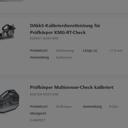
DAkkS-Kalibrierdienstleistung für
Prüfkörper KMG-RT-Check
626001-0290-000
Produktart
Kalibrierung
Länge (L)
17.0 mm
Anwendung
Kalibrieren
Prüfkörper Multisensor-Check kalibriert
626106-9355-508
Produktart
Prüfkörper
Anwendung
Prüfen
Messgerät
O-INSPECT