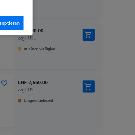
kzeptieren
CHF 790.00
zzgl. USt.
In Kürze Verfügbar
CHF 2,660.00
zzgl. USt.
Längere Lieferzeit