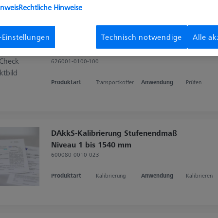
inweis
Rechtliche Hinweise
-Einstellungen
Technisch notwendige
Alle a
Flightcase für KMG-Check
626001-0100-100
Produktart
Transportkoffer
Anwendung
Prüfen
DAkkS-Kalibrierung Stufenendmaß
Niveau 1 bis 1540 mm
600080-0010-023
Produktart
Kalibrierung
Anwendung
Kalibrieren