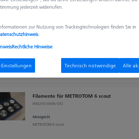
Ergebnisse sortier
timmung jederzeit widerrufen.
dukte
Empfohlen
nformationen zur Nutzung von Trackingtechnologien finden Sie in
atenschutzhinweis
.
OmniFix CT lift METROTOM 1500
626170-0011-854
inweis
Rechtliche Hinweise
Messgerät
METROTOM 1500
-Einstellungen
Technisch notwendige
Alle a
Filamente für METROTOM 6 scout
000250-0006-502
Messgerät
METROTOM 6 scout