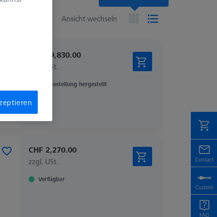
en
Ansicht wechseln
CHF 19,830.00
zzgl. USt.
Auf Bestellung hergestellt
kzeptieren
CHF 2,270.00
zzgl. USt.
Verfügbar