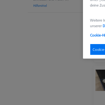
deine Zus
Hilfsmittel
2 Pro
Weitere I
unserer
D
Cookie-H
Cookie