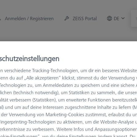
Anmelden / Registrieren
ZEISS Portal
DE
r
Messraum-Zubehör
Training
Angebote
schutzeinstellungen
Hilfsmittel
n verschiedene Tracking-Technologien, um dir ein besseres Website
enn du auf „Alle akzeptieren“ klickst, stimmst du der Verwendung
-Technologien zu, um Anmeldedaten zu speichern und eine sicher
fsmittel
ichen (technisch notwendig), um Statistiken zu sammeln, die unser
lität verbessern (Statistiken), um erweiterte Funktionen bereitzustel
al) und um auf deine Interessen zugeschnittene Inhalte zu liefern (M
ttel unterstützen den gebrauch der Geräte. Es wird unterschieden 
der Verwendung von Marketing-Cookies zustimmst, erlaubst du un
ttel, die innerhalb der Maschine genutzt werden.
ingerprinting-Technologien zu aktivieren, um die Website-Analyse
erkenntnisse zu verbessern. Weitere Infos und Anpassungsoptionen
okie-Einstellungen“, wo du deine Einstellungen ändern kannst. Du