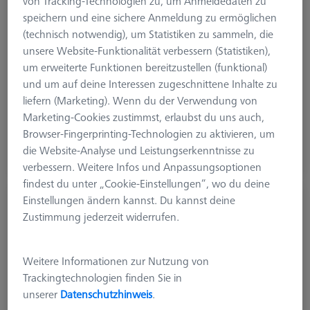
von Tracking-Technologien zu, um Anmeldedaten zu
speichern und eine sichere Anmeldung zu ermöglichen
(technisch notwendig), um Statistiken zu sammeln, die
unsere Website-Funktionalität verbessern (Statistiken),
System Typ
VAST/MT
um erweiterte Funktionen bereitzustellen (funktional)
Produktart
Messkopfablage
und um auf deine Interessen zugeschnittene Inhalte zu
Anwendung
Lagern
liefern (Marketing). Wenn du der Verwendung von
Marketing-Cookies zustimmst, erlaubst du uns auch,
CHF 320.00
Browser-Fingerprinting-Technologien zu aktivieren, um
zzgl. USt.
die Website-Analyse und Leistungserkenntnisse zu
Längere Lieferzeit
verbessern. Weitere Infos und Anpassungsoptionen
findest du unter „Cookie-Einstellungen“, wo du deine
Einstellungen ändern kannst. Du kannst deine
Einzelablageplatz für VAST XTR
Zustimmung jederzeit widerrufen.
600664-8600-000
Weitere Informationen zur Nutzung von
Trackingtechnologien finden Sie in
unserer
Datenschutzhinweis
.