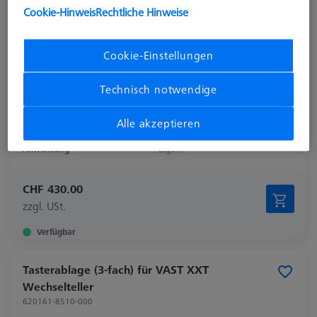
Cookie-Hinweis
Rechtliche Hinweise
Cookie-Einstellungen
Technisch notwendige
System Typ
VAST XTR
Alle akzeptieren
Produktart
Tasterablage
Anwendung
Lagern
CHF 430.00
zzgl. USt.
Verfügbar
Tasterablage (3-fach) für VAST XXT
Wechselteller
620161-8510-000