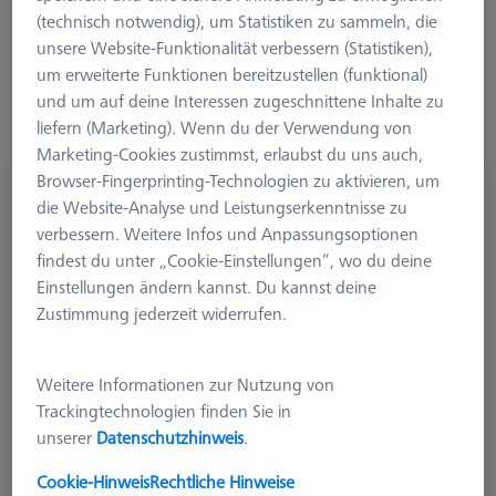
andere Gewindesysteme angeschlossen werden. Tasterkugeln
(technisch notwendig), um Statistiken zu sammeln, die
bestehen aus Rubin oder Siliziumnitrid. Neben den Standard
unsere Website-Funktionalität verbessern (Statistiken),
Kugeltastern sind auch zylindrische Taster aus Hartmetall und
um erweiterte Funktionen bereitzustellen (funktional)
Rubin erhältlich. Standardmaterial für gerade Taster ist
und um auf deine Interessen zugeschnittene Inhalte zu
Hartmetall, zustätzlich gibt abgesetzte Schäfte aus Hartmetall,
liefern (Marketing). Wenn du der Verwendung von
die für zusätzliche Steifigkeit sorgen.
Marketing-Cookies zustimmst, erlaubst du uns auch,
Browser-Fingerprinting-Technologien zu aktivieren, um
die Website-Analyse und Leistungserkenntnisse zu
verbessern. Weitere Infos und Anpassungsoptionen
findest du unter „Cookie-Einstellungen“, wo du deine
Einstellungen ändern kannst. Du kannst deine
Zustimmung jederzeit widerrufen.
Weitere Informationen zur Nutzung von
Trackingtechnologien finden Sie in
unserer
Datenschutzhinweis
.
Cookie-Hinweis
Rechtliche Hinweise