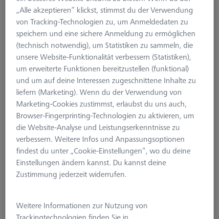
ZEISS VAST XXT
„Alle akzeptieren“ klickst, stimmst du der Verwendung
von Tracking-Technologien zu, um Anmeldedaten zu
VAST XXT TL1
speichern und eine sichere Anmeldung zu ermöglichen
VAST XXT TL3
(technisch notwendig), um Statistiken zu sammeln, die
VAST XXT TL4
unsere Website-Funktionalität verbessern (Statistiken),
Zubehör für Wechselteller
um erweiterte Funktionen bereitzustellen (funktional)
KMG Verbindungselemente
und um auf deine Interessen zugeschnittene Inhalte zu
KMG Tastersystembausätze
liefern (Marketing). Wenn du der Verwendung von
Marketing-Cookies zustimmst, erlaubst du uns auch,
ZEISS VAST XXT
Browser-Fingerprinting-Technologien zu aktivieren, um
die Website-Analyse und Leistungserkenntnisse zu
Die Wechselteller sind für den ZEISS VAST XXT Sensor
verbessern. Weitere Infos und Anpassungsoptionen
geeignet. Im Vergleich zu schaltenden Sensoren erhöht ZEISS
findest du unter „Cookie-Einstellungen“, wo du deine
VAST XXT die Betriebssicherheit und Genauigkeit der
Einstellungen ändern kannst. Du kannst deine
Messungen, erweitert aber auch die Messpalette um die
Zustimmung jederzeit widerrufen.
Scanning-Funktionalität und damit um eine Formaussage der
Messelemente. Die veredelte Lagerstelle der XXT Wechselteller
sichert die Systemstabilität und gleichzeitig das hohe Maß an
Weitere Informationen zur Nutzung von
Genauigkeit. Die vergoldeten Kontaktstellen verbessern die
Trackingtechnologien finden Sie in