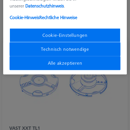
elektrische Leitfähigkeit, die eine robustere Datenübertragung
unserer
Datenschutzhinweis
.
gewährleistet. Seit 2022 ist der VAST XXT Wechselteller mit
einem neuen Chip ausgestattet, der es in Zukunft ermöglicht,
Cookie-Hinweis
Rechtliche Hinweise
ähnlich wie beim VAST Messkopf, die Performance zu
erhöhen und neue Features zu integrieren.
Cookie-Einstellungen
Technisch notwendige
Alle akzeptieren
VAST XXT TL1