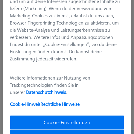
und um auf deine Interessen zugeschnittene Inhalte zu
liefern (Marketing). Wenn du der Verwendung von
Marketing-Cookies zustimmst, erlaubst du uns auch,
Browser-Fingerprinting-Technologien zu aktivieren, um
die Website-Analyse und Leistungserkenntnisse zu
verbessern. Weitere Infos und Anpassungsoptionen
findest du unter „Cookie-Einstellungen“, wo du deine
Einstellungen ändern kannst. Du kannst deine
Zustimmung jederzeit widerrufen.
Weitere Informationen zur Nutzung von
Trackingtechnologien finden Sie in
KALIBRIERUNGEN
unserer
Datenschutzhinweis
.
DAkkS-Kalibrierdienstleistung für
Prüfkörper Multisensor-Check
Cookie-Hinweis
Rechtliche Hinweise
626001-0890-000
Cookie-Einstellungen
Dieses Produkt wurde noch nicht bewertet.