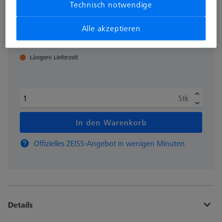
Technisch notwendige
zzgl. USt.
CHF 2,010.00
Alle akzeptieren
Längere Lieferzeit
Stk
In den Warenkorb
Offizielles ZEISS-Angebot in wenigen Minuten
Details