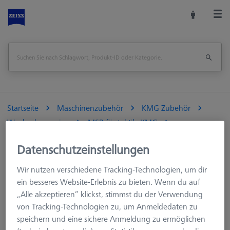
Startseite
Maschinenzubehör
KMG Zubehör
Wechselmagazine
MSR für taktile KMG
Tasterablagen
Tasterablage für RDS-Wechselteller
Datenschutzeinstellungen
Seite drucken
Übersicht
Wir nutzen verschiedene Tracking-Technologien, um dir
ein besseres Website-Erlebnis zu bieten. Wenn du auf
„Alle akzeptieren“ klickst, stimmst du der Verwendung
von Tracking-Technologien zu, um Anmeldedaten zu
speichern und eine sichere Anmeldung zu ermöglichen