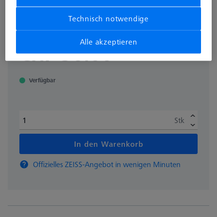
Dieses Produkt wurde noch nicht bewertet.
Technisch notwendige
Alle akzeptieren
zzgl. USt.
CHF 56.00
Verfügbar
Stk
In den Warenkorb
Offizielles ZEISS-Angebot in wenigen Minuten