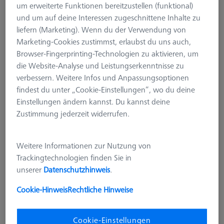
um erweiterte Funktionen bereitzustellen (funktional)
und um auf deine Interessen zugeschnittene Inhalte zu
liefern (Marketing). Wenn du der Verwendung von
Marketing-Cookies zustimmst, erlaubst du uns auch,
Browser-Fingerprinting-Technologien zu aktivieren, um
die Website-Analyse und Leistungserkenntnisse zu
verbessern. Weitere Infos und Anpassungsoptionen
findest du unter „Cookie-Einstellungen“, wo du deine
Einstellungen ändern kannst. Du kannst deine
Zustimmung jederzeit widerrufen.
BÜCHER
Weitere Informationen zur Nutzung von
ZEISS Messstrategien Cookbook -
Trackingtechnologien finden Sie in
Deutsche Ausgabe
unserer
Datenschutzhinweis
.
600033-2021-001
Cookie-Hinweis
Rechtliche Hinweise
Dieses Produkt wurde noch nicht bewertet.
Cookie-Einstellungen