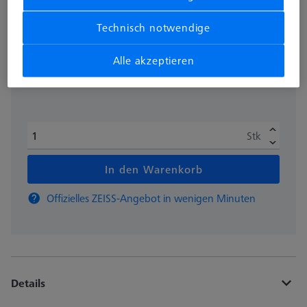
Technisch notwendige
zzgl. USt.
CHF 120.00
Alle akzeptieren
Verfügbar
Stk
In den Warenkorb
Offizielles ZEISS-Angebot in wenigen Minuten
Details